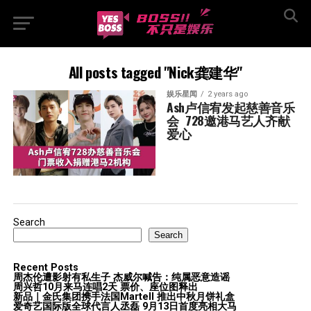
All posts tagged "Nick龚建华"
娱乐星闻
2 years ago
Ash卢信宥发起慈善音乐
会  728邀港马艺人齐献
爱心
Search
Search
Recent Posts
周杰伦遭影射有私生子 杰威尔喊告：纯属恶意造谣
周兴哲10月来马连唱2天 票价、座位图释出
新品｜金氏集团携手法国Martell 推出中秋月饼礼盒
爱奇艺国际版全球代言人丞磊 9月13日首度亮相大马