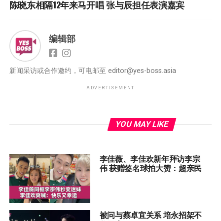
陈晓东相隔12年来马开唱 张与辰担任表演嘉宾
编辑部
新闻采访或合作邀约，可电邮至
editor@yes-boss.asia
ADVERTISEMENT
YOU MAY LIKE
李佳薇、李佳欢新年拜访李宗
伟 获赠签名球拍大赞：超亲民
被问与蔡卓宜关系 培永招架不