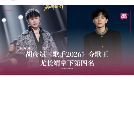
中国音乐竞技节目《歌手2026》于7日迎来备受瞩目的总
决赛“歌王之战”，本场赛制共分为“帮唱排位赛”和“独唱排
位赛”，并综合两轮成绩和月度赛赢得的加权值，选出本季
歌王。最终，胡彦斌以加权后28.88%总得票率，斩获本
季“歌王”桂冠；齐豫以15.98%得票率锁定亚军；万妮达以
15.14%摘得季军，而大马歌手尤长靖则以第四名14.65%得