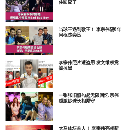
住回应了
当球王遇到歌王！ 李宗伟隔6年
同框陈奕迅
李宗伟照片遭盗用 发文维权竟
被拉黑
一张张旧照勾起无限回忆 宗伟
感激妙珠长相厮守
大马体坛首人！ 李宗伟亮相新