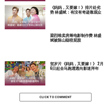
《妈妈，又要嫁！》排片处劣
势 林盛斌：有没有奇迹靠观众
梁烈唯卖房筹电影制作费 林盛
斌被陈山聪咬屁股
贺岁片《妈妈，又要嫁！》 2月
6日起全马跑透透向影迷拜年
CLICK TO COMMENT