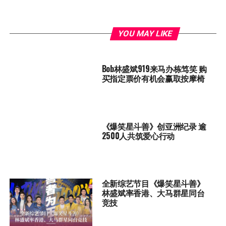
YOU MAY LIKE
Bob林盛斌919来马办栋笃笑 购
买指定票价有机会赢取按摩椅
《爆笑星斗善》创亚洲纪录 逾
2500人共筑爱心行动
全新综艺节目《爆笑星斗善》
林盛斌率香港、大马群星同台
竞技