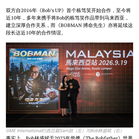
双方自2016年《Bob’s UP》首个栋笃笑开始合作，至今将
近10年，多年来携手将Bob的栋笃笑作品带到马来西亚，
建立深厚合作关系，而《BOBMAN 搏命先生》亦将延续这
段长达近10年的合作情谊。
GME International行政总裁Sam姐（左）与Bob林盛斌（右）
事实上，Bob林盛斌于2023年曾携《The Bobfather》世界