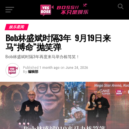
娱乐星闻
Bob林盛斌时隔3年  9月19日来
马“搏命”抛笑弹
Bob林盛斌时隔3年再度来马举办栋笃笑！
Published
1 month ago
on
June 24, 2026
By
编辑部