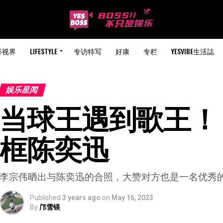
影视界
LIFESTYLE
专访特写
好康
专栏
YESVIBE生活誌
娱乐星闻
当球王遇到歌王！ 
框陈奕迅
李宗伟晒出与陈奕迅的合照，大赞对方也是一名优秀
Published
3 years ago
on
May 16, 2023
By
邝雪镁