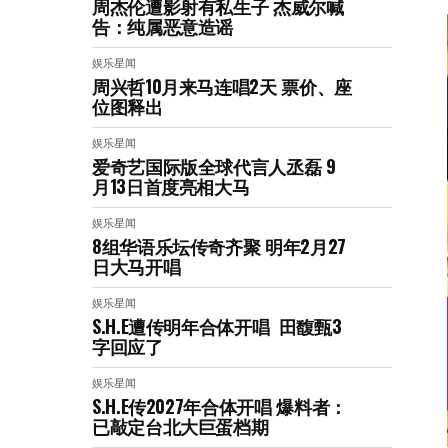
周杰伦遭影射有私生子 杰威尔喊
告：纯属恶意造谣
娱乐星闻
周兴哲10月来马连唱2天 票价、座
位图释出
娱乐星闻
爱奇艺国际版全球代言人丞磊 9
月13日首度亮相大马
娱乐星闻
8组华语乐坛传奇⻬聚 明年2月27
日大马开唱
娱乐星闻
S.H.E遭传明年合体开唱 田馥甄3
字回应了
娱乐星闻
S.H.E传2027年合体开唱 爆料者：
已敲定台北大巨蛋档期