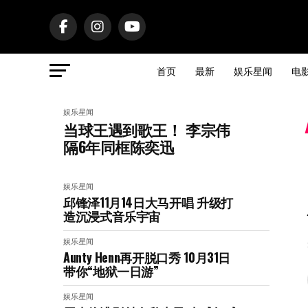
首页
最新
娱乐星闻
电
娱乐星闻
当球王遇到歌王！ 李宗伟
隔6年同框陈奕迅
娱乐星闻
邱锋泽11月14日大马开唱 升级打
造沉浸式音乐宇宙
娱乐星闻
Aunty Henn再开脱口秀 10月31日
带你“地狱一日游”
娱乐星闻