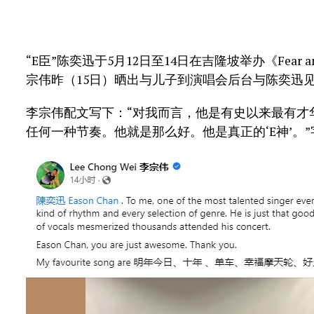
“E臣”陈奕迅于5月12日至14日在吉隆坡举办《Fear 
宗伟昨（15日）晒出与儿子到演唱会后台与陈奕迅
李宗伟配文写下：“对我而言，他是有史以来最有才
任何一种节奏。他就是那么好。他是真正的‘E神’。