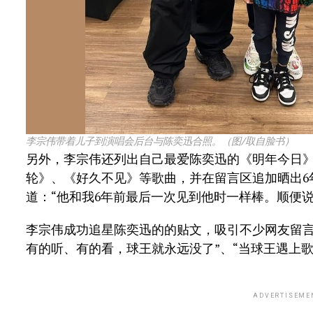
李宗伟带着儿子到演唱会后台与陈奕迅合照。（图/取自脸书）
另外，李宗伟还列出自己最爱陈奕迅的《明年今日》
轮》、《好久不见》等歌曲，并在留言区追加晒出6
道：“他和我6年前最后一次见到他时一样棒。顺便
李宗伟成功追星陈奕迅的的贴文，吸引不少网友留言
有的听、有的看，球王就永远没了”、“当球王遇上歌
ADVERTISEME