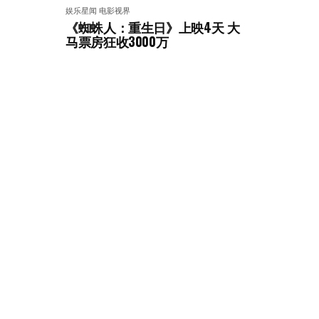
娱乐星闻
电影视界
《蜘蛛人：重生日》上映4天 大
马票房狂收3000万