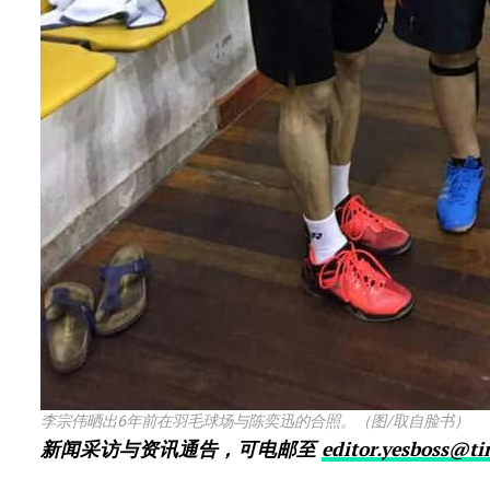
李宗伟晒出6年前在羽毛球场与陈奕迅的合照。（图/取自脸书）
新闻采访与资讯通告，可电邮至
editor.yesboss@t