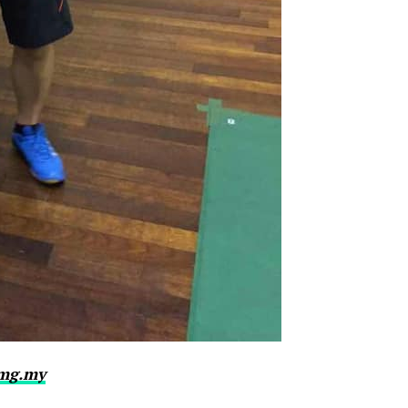
img.my