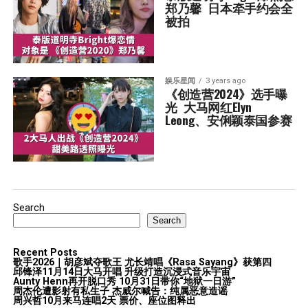
郑乃馨  日本牵手约会全
被拍
娱乐星闻
3 years ago
《创造营2024》选手曝
光  大马网红Elyn 
Leong、安俐颖泰国参赛
Search
Search
Recent Posts
歌手2026｜胡彦斌夺歌王 尤长靖唱《Rasa Sayang》获第四
邱锋泽11月14日大马开唱 升级打造沉浸式音乐宇宙
Aunty Henn再开脱口秀 10月31日带你“地狱一日游”
周杰伦遭影射有私生子 杰威尔喊告：纯属恶意造谣
周兴哲10月来马连唱2天 票价、座位图释出