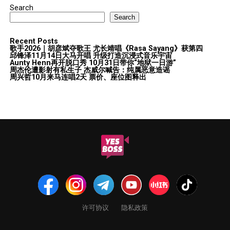
Search
Search
Recent Posts
歌手2026｜胡彦斌夺歌王 尤长靖唱《Rasa Sayang》获第四
邱锋泽11月14日大马开唱 升级打造沉浸式音乐宇宙
Aunty Henn再开脱口秀 10月31日带你“地狱一日游”
周杰伦遭影射有私生子 杰威尔喊告：纯属恶意造谣
周兴哲10月来马连唱2天 票价、座位图释出
许可协议
隐私政策