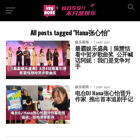
All posts tagged "Hana张心怡"
娱乐星闻
1 year ago
最霸娱乐盛典｜陈慧恬
看中贺岁歌曲奖  公开喊
话阿妮：我们是竞争对
手
娱乐星闻
1 year ago
电台DJ Hana张心怡晋升
作家  推出首本追剧手记