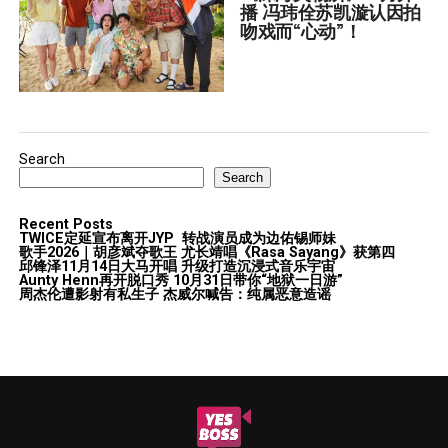
播 冯玮佺苏凯漩认因拍
吻戏而“心动”！
Search
Search
Recent Posts
TWICE定延宣布离开JYP 转战演员成为边佑锡师妹
歌手2026｜胡彦斌夺歌王 尤长靖唱《Rasa Sayang》获第四
邱锋泽11月14日大马开唱 升级打造沉浸式音乐宇宙
Aunty Henn再开脱口秀 10月31日带你“地狱一日游”
周杰伦遭影射有私生子 杰威尔喊告：纯属恶意造谣