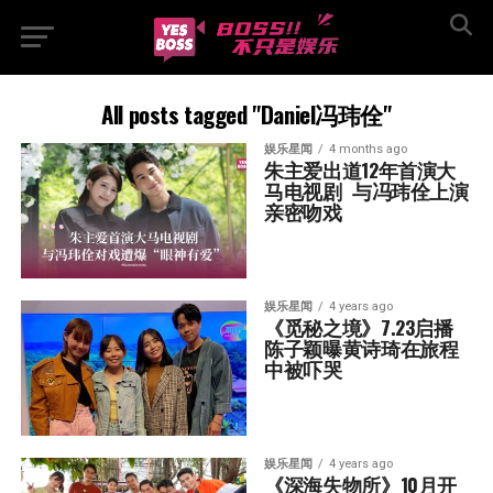
All posts tagged "Daniel冯玮佺"
娱乐星闻
4 months ago
朱主爱出道12年首演大
马电视剧  与冯玮佺上演
亲密吻戏
娱乐星闻
4 years ago
《觅秘之境》7.23启播  
陈子颖曝黄诗琦在旅程
中被吓哭
娱乐星闻
4 years ago
《深海失物所》10月开