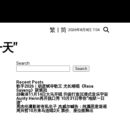
繁
|
简
2026年8月8日 7:04
一天"
Search
Search
Recent Posts
歌手2026｜胡彦斌夺歌王 尤长靖唱《Rasa
Sayang》获第四
邱锋泽11月14日大马开唱 升级打造沉浸式音乐宇宙
Aunty Henn再开脱口秀 10月31日带你“地狱一日
游”
周杰伦遭影射有私生子 杰威尔喊告：纯属恶意造谣
周兴哲10月来马连唱2天 票价、座位图释出