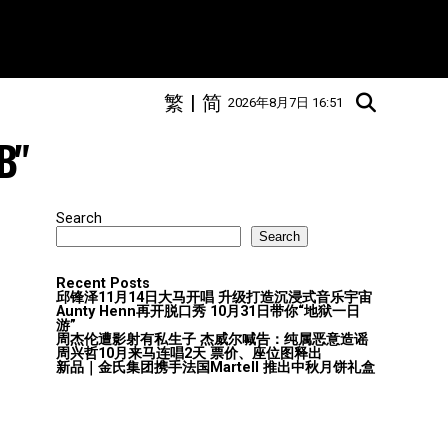
繁
|
简
2026年8月7日 16:51
B"
Search
Search
Recent Posts
邱锋泽11月14日大马开唱 升级打造沉浸式音乐宇宙
Aunty Henn再开脱口秀 10月31日带你“地狱一日
游”
周杰伦遭影射有私生子 杰威尔喊告：纯属恶意造谣
周兴哲10月来马连唱2天 票价、座位图释出
新品｜金氏集团携手法国Martell 推出中秋月饼礼盒