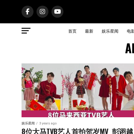
首页
最新
娱乐星闻
电
A
娱乐星闻
3 years ago
8位大马TVB艺人首拍贺岁MV  彭诩