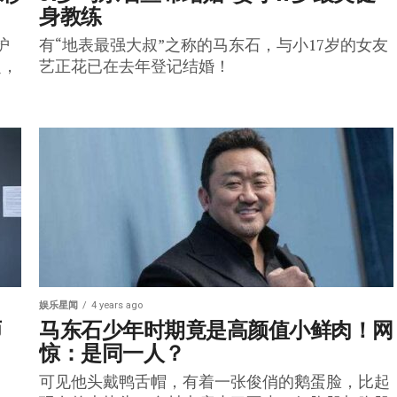
身教练
护
有“地表最强大叔”之称的马东石，与小17岁的女友
定，
艺正花已在去年登记结婚！
娱乐星闻
4 years ago
师
马东石少年时期竟是高颜值小鲜肉！网
惊：是同一人？
可见他头戴鸭舌帽，有着一张俊俏的鹅蛋脸，比起