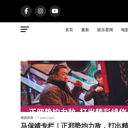
首页
最新
娱乐星闻
电
靖係讲戏
2 years ago
马保靖专栏｜正邪势均力敌，打出