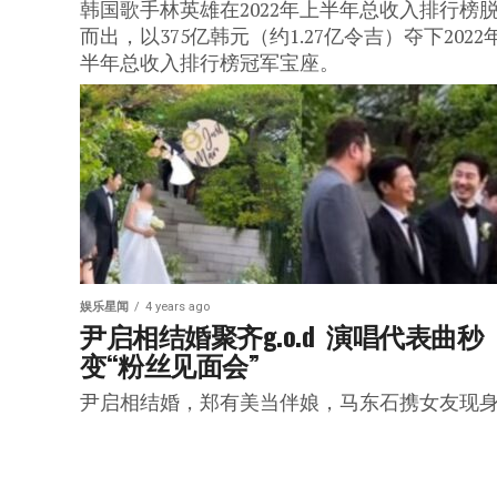
韩国歌手林英雄在2022年上半年总收入排行榜
而出，以375亿韩元（约1.27亿令吉）夺下2022
半年总收入排行榜冠军宝座。
娱乐星闻
4 years ago
尹启相结婚聚齐g.o.d  演唱代表曲秒
变“粉丝见面会”
尹启相结婚，郑有美当伴娘，马东石携女友现