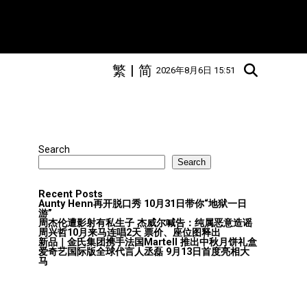
繁
|
简
2026年8月6日 15:51
Search
Search
Recent Posts
Aunty Henn再开脱口秀 10月31日带你“地狱一日
游”
周杰伦遭影射有私生子 杰威尔喊告：纯属恶意造谣
周兴哲10月来马连唱2天 票价、座位图释出
新品｜金氏集团携手法国Martell 推出中秋月饼礼盒
爱奇艺国际版全球代言人丞磊 9月13日首度亮相大
马