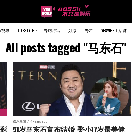
影视界
LIFESTYLE
专访特写
好康
专栏
YESVIBE生活誌
All posts tagged "马东石"
娱乐星闻
4 years ago
精彩
51岁马东石宣布结婚  娶小17岁最美健