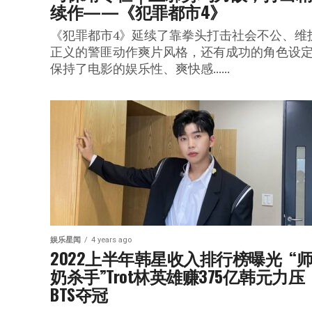
续作——《犯罪都市4》
《犯罪都市4》延续了靠拳头打击社会不公、维
正义的警匪动作爽片风格，还有成功的角色设
保持了电影的娱乐性、爽快感......
娱乐星闻
4 years ago
2022上半年韩星收入排行榜曝光  “
奶杀手”Trot林英雄赚375亿韩元力压
BTS夺冠