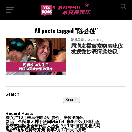
All posts tagged "陈荟莲"
娱乐星闻
3 years ago
周润发撒娇索吻袁咏仪  
发嫂微妙表情掀热议
Search
Search
Recent Posts
周兴哲10月来马连唱2天 票价、座位图释出
新品｜金氏集团携手法国Martell 推出中秋月饼礼盒
爱奇艺国际版全球代言人丞磊 9月13日首度亮相大马
8组华语乐坛传奇⻬聚 明年2月27日大马开唱