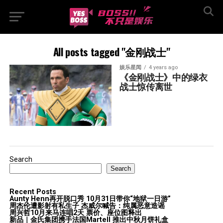
All posts tagged "金刚战士"
娱乐星闻
4 years ago
《金刚战士》中的绿衣
战士惊传离世
Search
Search
Recent Posts
Aunty Henn再开脱口秀 10月31日带你“地狱一日游”
周杰伦遭影射有私生子 杰威尔喊告：纯属恶意造谣
周兴哲10月来马连唱2天 票价、座位图释出
新品｜金氏集团携手法国Martell 推出中秋月饼礼盒