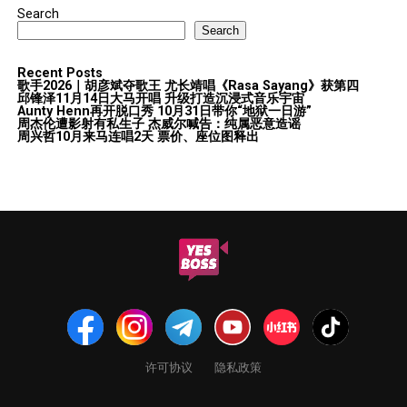
Search
Search
Recent Posts
歌手2026｜胡彦斌夺歌王 尤长靖唱《Rasa Sayang》获第四
邱锋泽11月14日大马开唱 升级打造沉浸式音乐宇宙
Aunty Henn再开脱口秀 10月31日带你“地狱一日游”
周杰伦遭影射有私生子 杰威尔喊告：纯属恶意造谣
周兴哲10月来马连唱2天 票价、座位图释出
许可协议
隐私政策