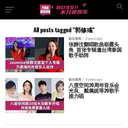
All posts tagged "郭修彧"
娱乐星闻
3 years ago
张静汶翻唱歌曲崭露头
角  首张专辑邀台湾泰国
歌手助阵
娱乐星闻
3 years ago
八度空间20周年音乐会  
光良、戴佩妮等20歌手
接力唱