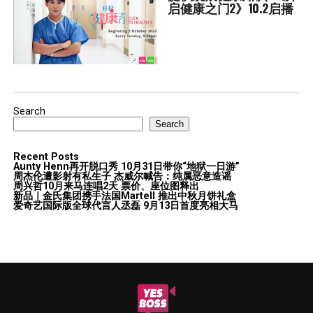
启健康之门2》10.2启播
Search
Search
Recent Posts
Aunty Henn再开脱口秀 10月31日带你“地狱一日游”
周杰伦遭影射有私生子 杰威尔喊告：纯属恶意造谣
周兴哲10月来马连唱2天 票价、座位图释出
新品｜金氏集团携手法国Martell 推出中秋月饼礼盒
爱奇艺国际版全球代言人丞磊 9月13日首度亮相大马