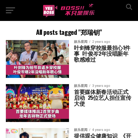
All posts tagged "郑瑞钥"
娱乐星闻
2 years ago
叶剑锋穿校服最担心1件
事  叶俊岑2年没唱新年
歌感难过
娱乐星闻
3 years ago
首要媒体新春活动正式
启动  25位艺人担任宣传
大使
娱乐星闻
4 years ago
提供观众健康知识  《开