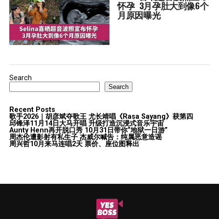
怀孕  3月孕肚大到像6个
月原因曝光
Search
Search
Recent Posts
歌手2026｜胡彦斌夺歌王 尤长靖唱《Rasa Sayang》获第四
邱锋泽11月14日大马开唱 升级打造沉浸式音乐宇宙
Aunty Henn再开脱口秀 10月31日带你“地狱一日游”
周杰伦遭影射有私生子 杰威尔喊告：纯属恶意造谣
周兴哲10月来马连唱2天 票价、座位图释出