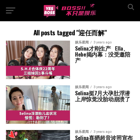
All posts tagged "迎任而解"
娱乐星闻
3 years ago
Selina才刚生产   Ella、
Hebe揭内幕：没受邀陪
产
娱乐星闻
3 years ago
Selina挺7月大孕肚浮潜  
上岸惊觉没胎动崩溃了
娱乐星闻
3 years ago
Selina喜晒超音波照宣布