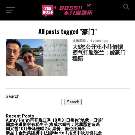
All posts tagged "豪门"
娱乐星闻
4 years ago
大S怒公开汪小菲借据  
霸气打脸张兰：嫁豪门
稳赔
Search
Search
Recent Posts
Aunty Henn再开脱口秀 10月31日带你“地狱一日游”
周杰伦遭影射有私生子 杰威尔喊告：纯属恶意造谣
周兴哲10月来马连唱2天 票价、座位图释出
新品｜金氏集团携手法国Martell 推出中秋月饼礼盒