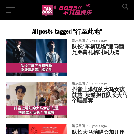
All posts tagged "行至此地"
娱乐星闻
3 years ago
队长“车祸现场”遭骂翻  
兄弟黄礼格叫屈力挺
娱乐星闻
3 years ago
抖音上爆红的大马女孩
苡慧  获邀担任队长大马
个唱嘉宾
娱乐星闻
3 years ago
队长大马演唱会加开座