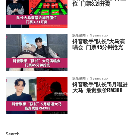
位  门票3.21开卖
娱乐星闻
3 years ago
抖音歌手“队长”大马演
唱会  门票45分钟抢光
娱乐星闻
3 years ago
抖音歌手“队长”5月唱进
大马  最贵票价RM388
Search