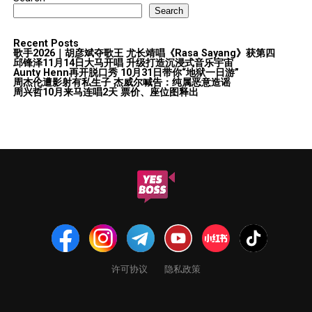
Search
Recent Posts
歌手2026｜胡彦斌夺歌王 尤长靖唱《Rasa Sayang》获第四
邱锋泽11月14日大马开唱 升级打造沉浸式音乐宇宙
Aunty Henn再开脱口秀 10月31日带你“地狱一日游”
周杰伦遭影射有私生子 杰威尔喊告：纯属恶意造谣
周兴哲10月来马连唱2天 票价、座位图释出
许可协议
隐私政策