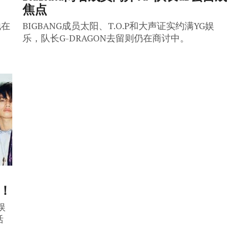
焦点
他在
BIGBANG成员太阳、T.O.P和大声证实约满YG娱
乐，队长G-DRAGON去留则仍在商讨中。
威！
娱
活