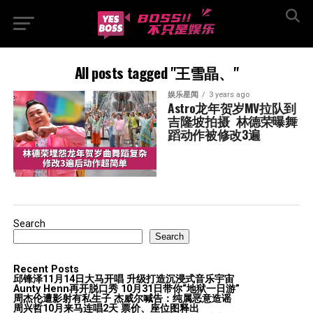
All posts tagged "王雪晶、"
娱乐星闻
3 years ago
Astro龙年贺岁MV拉队到
吉隆坡拍摄  林德荣曝舞
蹈动作被修改3遍
Search
Search
Recent Posts
邱锋泽11月14日大马开唱 升级打造沉浸式音乐宇宙
Aunty Henn再开脱口秀 10月31日带你“地狱一日游”
周杰伦遭影射有私生子 杰威尔喊告：纯属恶意造谣
周兴哲10月来马连唱2天 票价、座位图释出