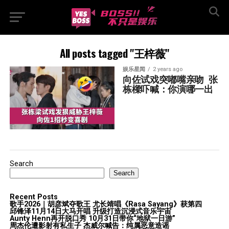
All posts tagged "王梓薇"
娱乐星闻
2 years ago
向佐试戏突嘟嘴亲吻  张
栋樑吓喊：你演哪一出
Search
Search
Recent Posts
歌手2026｜胡彦斌夺歌王 尤长靖唱《Rasa Sayang》获第四
邱锋泽11月14日大马开唱 升级打造沉浸式音乐宇宙
Aunty Henn再开脱口秀 10月31日带你“地狱一日游”
周杰伦遭影射有私生子 杰威尔喊告：纯属恶意造谣