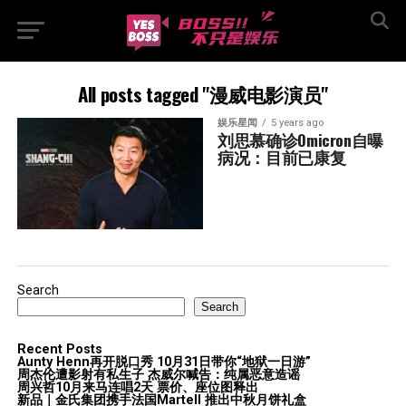
All posts tagged "漫威电影演员"
娱乐星闻
5 years ago
刘思慕确诊Omicron自曝
病况：目前已康复
Search
Search
Recent Posts
Aunty Henn再开脱口秀 10月31日带你“地狱一日游”
周杰伦遭影射有私生子 杰威尔喊告：纯属恶意造谣
周兴哲10月来马连唱2天 票价、座位图释出
新品｜金氏集团携手法国Martell 推出中秋月饼礼盒