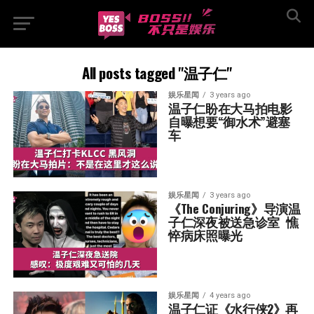
All posts tagged "温子仁"
娱乐星闻
3 years ago
温子仁盼在大马拍电影  
自曝想要“御水术”避塞
车
娱乐星闻
3 years ago
《The Conjuring》导演温
子仁深夜被送急诊室  憔
悴病床照曝光
娱乐星闻
4 years ago
温子仁证《水行侠2》再