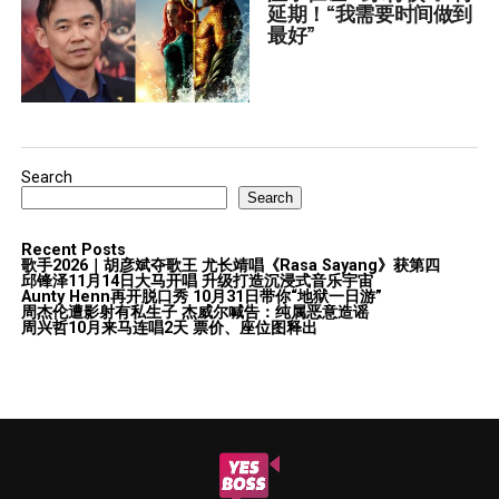
延期！“我需要时间做到
最好”
Search
Search
Recent Posts
歌手2026｜胡彦斌夺歌王 尤长靖唱《Rasa Sayang》获第四
邱锋泽11月14日大马开唱 升级打造沉浸式音乐宇宙
Aunty Henn再开脱口秀 10月31日带你“地狱一日游”
周杰伦遭影射有私生子 杰威尔喊告：纯属恶意造谣
周兴哲10月来马连唱2天 票价、座位图释出