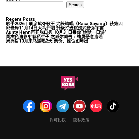
Search
Recent Posts
歌手2026｜胡彦斌夺歌王 尤长靖唱《Rasa Sayang》获第四
邱锋泽11月14日大马开唱 升级打造沉浸式音乐宇宙
Aunty Henn再开脱口秀 10月31日带你“地狱一日游”
周杰伦遭影射有私生子 杰威尔喊告：纯属恶意造谣
周兴哲10月来马连唱2天 票价、座位图释出
许可协议
隐私政策