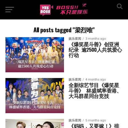
All posts tagged "梁烈唯"
娱乐星闻
3 months ago
《爆笑星斗善》创亚洲
纪录  逾2500人共筑爱心
行动
娱乐星闻
4 months ago
全新综艺节目《爆笑星
斗善》  林盛斌率香港、
大马群星同台竞技
娱乐星闻
5 months ago
《妈妈，又要嫁！》排