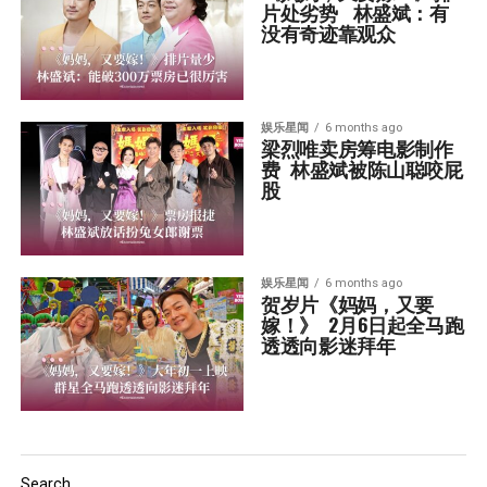
片处劣势   林盛斌：有
没有奇迹靠观众
娱乐星闻
6 months ago
梁烈唯卖房筹电影制作
费  林盛斌被陈山聪咬屁
股
娱乐星闻
6 months ago
贺岁片《妈妈，又要
嫁！》  2月6日起全马跑
透透向影迷拜年
Search