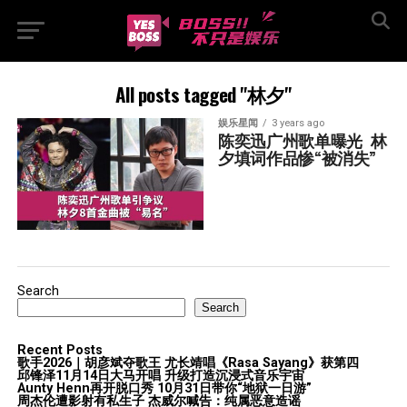
All posts tagged "林夕"
娱乐星闻
3 years ago
陈奕迅广州歌单曝光  林
夕填词作品惨“被消失”
Search
Search
Recent Posts
歌手2026｜胡彦斌夺歌王 尤长靖唱《Rasa Sayang》获第四
邱锋泽11月14日大马开唱 升级打造沉浸式音乐宇宙
Aunty Henn再开脱口秀 10月31日带你“地狱一日游”
周杰伦遭影射有私生子 杰威尔喊告：纯属恶意造谣