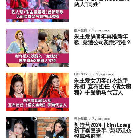
两人“同姓”
娱乐星闻
2 years ago
朱主爱隔10年再推新年
歌  竟遭公司刻意刁难？
LIFESTYLE
2 years ago
朱主爱女刀客红衣造型
亮相  宣布担任《倩女幽
魂》手游新马代言人
娱乐星闻
2 years ago
创造营2024｜Elyn Leong
挤下泰国选手  荣登观众
投票榜冠军