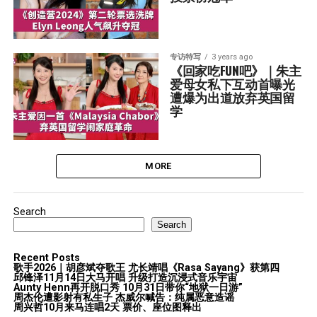
专访特写
3 years ago
《回家吃FUN吧》｜朱主
爱母女私下互动首曝光  
遭爆为出道放弃英国留
学
MORE
Search
Search
Recent Posts
歌手2026｜胡彦斌夺歌王 尤长靖唱《Rasa Sayang》获第四
邱锋泽11月14日大马开唱 升级打造沉浸式音乐宇宙
Aunty Henn再开脱口秀 10月31日带你“地狱一日游”
周杰伦遭影射有私生子 杰威尔喊告：纯属恶意造谣
周兴哲10月来马连唱2天 票价、座位图释出