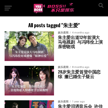
All posts tagged "朱主爱"
娱乐星闻
4 months ago
朱主爱出道12年首演大
马电视剧  与冯玮佺上演
亲密吻戏
娱乐星闻
8 months ago
28岁朱主爱首登中国恋
综  撇已婚生子疑云
娱乐星闻
1 year ago
朱主爱泪洒音乐会  许佳