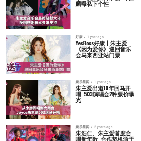
麟曝私下个性
好康
1 year ago
YesBoss好康丨朱主爱
《因为爱你》巡回音乐
会马来西亚站门票
娱乐星闻
1 year ago
朱主爱出道10年回马开
唱  503演唱会2种票价曝
光
娱乐星闻
2 years ago
朱浩仁、朱主爱首度合
唱新年歌  合作契机源于