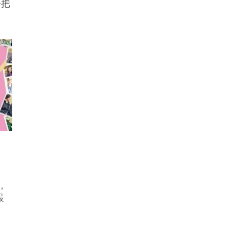
份把
，
最