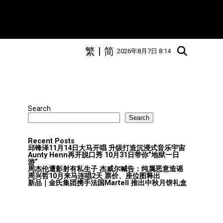
繁
|
简
2026年8月7日 8:14
Search
Search
Recent Posts
邱锋泽11月14日大马开唱 升级打造沉浸式音乐宇宙
Aunty Henn再开脱口秀 10月31日带你“地狱一日
游”
周杰伦遭影射有私生子 杰威尔喊告：纯属恶意造谣
周兴哲10月来马连唱2天 票价、座位图释出
新品｜金氏集团携手法国Martell 推出中秋月饼礼盒