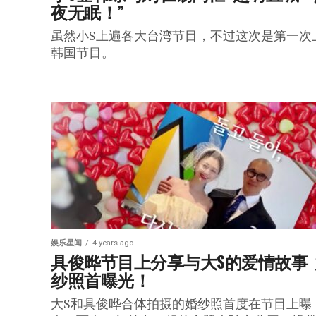
夜无眠！”
虽然小S上遍各大台湾节目，不过这次是第一次
韩国节目。
娱乐星闻
4 years ago
具俊晔节目上分享与大S的爱情故事 
纱照首曝光！
大S和具俊晔合体拍摄的婚纱照首度在节目上曝