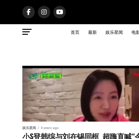
首页
最新
娱乐星闻
电
娱乐星闻
4 years ago
小S登韩综与刘在锡同框  超嗨直喊“