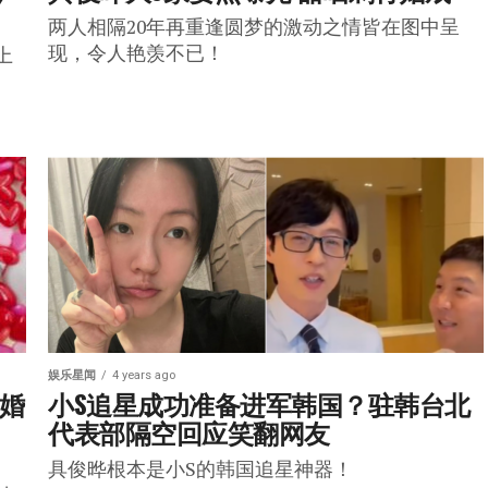
两人相隔20年再重逢圆梦的激动之情皆在图中呈
现，令人艳羡不已！
上
娱乐星闻
4 years ago
 婚
小S追星成功准备进军韩国？驻韩台北
代表部隔空回应笑翻网友
具俊晔根本是小S的韩国追星神器！