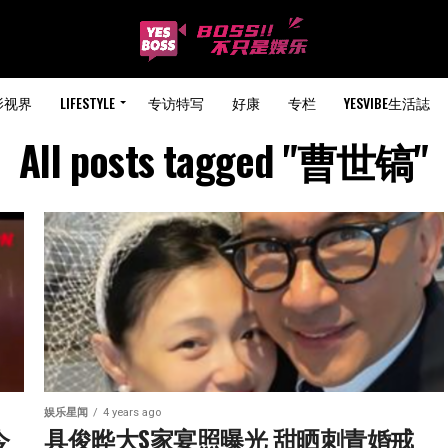
影视界
LIFESTYLE
专访特写
好康
专栏
YESVIBE生活誌
All posts tagged "曹世镐"
娱乐星闻
4 years ago
今
具俊晔大S家宴照曝光 甜晒刺青婚戒