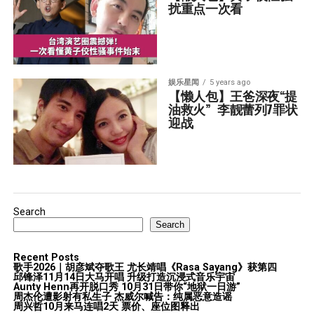
扰重点一次看
娱乐星闻
5 years ago
【懒人包】王爸深夜“提
油救火”  李靓蕾列7罪状
迎战
Search
Search
Recent Posts
歌手2026｜胡彦斌夺歌王 尤长靖唱《Rasa Sayang》获第四
邱锋泽11月14日大马开唱 升级打造沉浸式音乐宇宙
Aunty Henn再开脱口秀 10月31日带你“地狱一日游”
周杰伦遭影射有私生子 杰威尔喊告：纯属恶意造谣
周兴哲10月来马连唱2天 票价、座位图释出