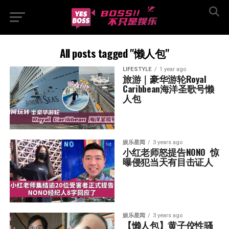
All posts tagged "懒人包"
LIFESTYLE
1 year ago
旅游｜豪华游轮Royal 
Caribbean海洋圣歌号懒
人包
娱乐星闻
3 years ago
小红老师怒提告NONO  惊
曝侵犯当天有目击证人
娱乐星闻
3 years ago
【懒人包】黄子佼性骚