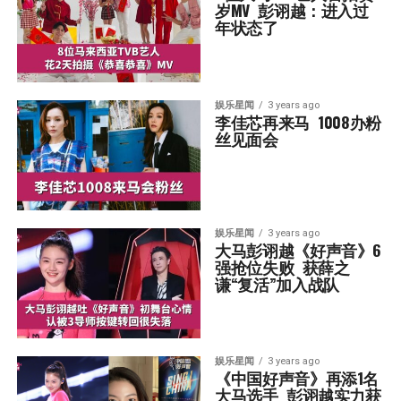
岁MV  彭诩越：进入过
年状态了
娱乐星闻
3 years ago
李佳芯再来马  1008办粉
丝见面会
娱乐星闻
3 years ago
大马彭诩越《好声音》6
强抢位失败  获薛之
谦“复活”加入战队
娱乐星闻
3 years ago
《中国好声音》再添1名
大马选手  彭诩越实力获