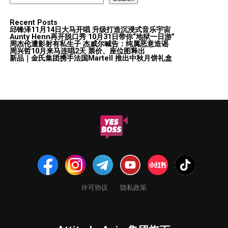
Recent Posts
邱锋泽11月14日大马开唱 升级打造沉浸式音乐宇宙
Aunty Henn再开脱口秀 10月31日带你“地狱一日游”
周杰伦遭影射有私生子 杰威尔喊告：纯属恶意造谣
周兴哲10月来马连唱2天 票价、座位图释出
新品｜金氏集团携手法国Martell 推出中秋月饼礼盒
许可协议
隐私政策