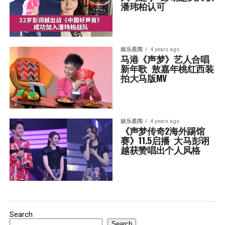
潘玮柏认可
娱乐星闻
4 years ago
马港《声梦》艺人合唱
新年歌  敖嘉年桃红西装
拍大马版MV
娱乐星闻
4 years ago
《声梦传奇2海外踢馆
赛》11.5启播  大马彭诩
越获赞唱出个人风格
Search
Search