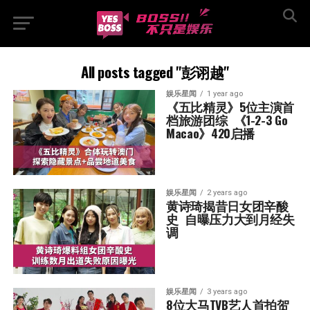
All posts tagged "彭诩越"
娱乐星闻
1 year ago
《五比精灵》5位主演首
档旅游团综  《1-2-3 Go 
Macao》420启播
娱乐星闻
2 years ago
黄诗琦揭昔日女团辛酸
史  自曝压力大到月经失
调
娱乐星闻
3 years ago
8位大马TVB艺人首拍贺