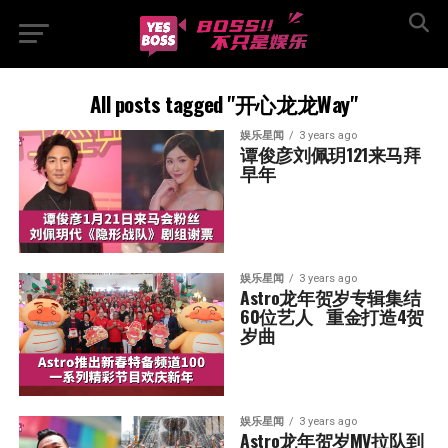
All posts tagged "开心龙龙Way"
娱乐星闻
3 years ago
谭俊彦刘佩玥121来马拜
早年
娱乐星闻
3 years ago
Astro龙年贺岁专辑集结
60位艺人   重金打造4贺
岁曲
娱乐星闻
3 years ago
Astro龙年贺岁MV拉队到