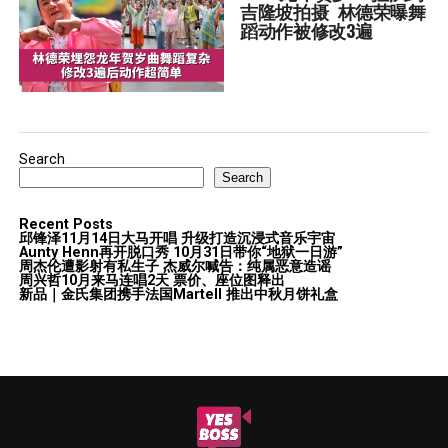
吉隆坡拍摄  林德荣曝舞
蹈动作被修改3遍
Search
Search
Recent Posts
邱锋泽11月14日大马开唱 升级打造沉浸式音乐宇宙
Aunty Henn再开脱口秀 10月31日带你“地狱一日游”
周杰伦遭影射有私生子 杰威尔喊告：纯属恶意造谣
周兴哲10月来马连唱2天 票价、座位图释出
新品｜金氏集团携手法国Martell 推出中秋月饼礼盒