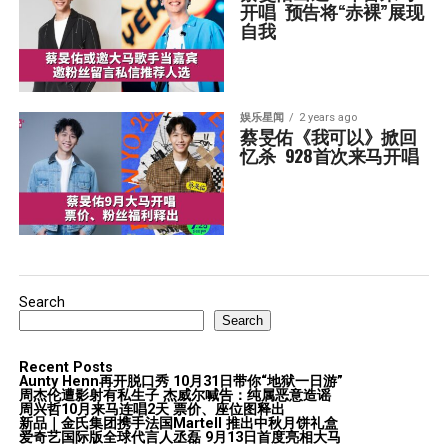
开唱  预告将“赤裸”展现
自我
娱乐星闻
2 years ago
蔡旻佑《我可以》掀回
忆杀  928首次来马开唱
Search
Search
Recent Posts
Aunty Henn再开脱口秀 10月31日带你“地狱一日游”
周杰伦遭影射有私生子 杰威尔喊告：纯属恶意造谣
周兴哲10月来马连唱2天 票价、座位图释出
新品｜金氏集团携手法国Martell 推出中秋月饼礼盒
爱奇艺国际版全球代言人丞磊 9月13日首度亮相大马