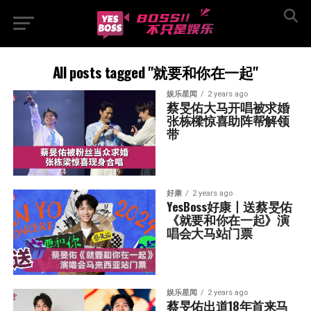
All posts tagged "就要和你在一起"
娱乐星闻
2 years ago
蔡旻佑大马开唱被求婚  
张栋樑惊喜助阵帮解领
带
好康
2 years ago
YesBoss好康丨送蔡旻佑
《就要和你在一起》演
唱会大马站门票
娱乐星闻
2 years ago
蔡旻佑出道18年首来马