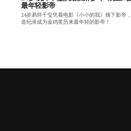
最年轻影帝
24岁易烊千玺凭着电影《小小的我》摘下影帝
造纪录成为金鸡奖历来最年轻的影帝！