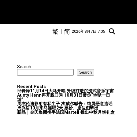
繁
|
简
2026年8月7日 7:05
"
Search
Search
Recent Posts
邱锋泽11月14日大马开唱 升级打造沉浸式音乐宇宙
Aunty Henn再开脱口秀 10月31日带你“地狱一日
游”
周杰伦遭影射有私生子 杰威尔喊告：纯属恶意造谣
周兴哲10月来马连唱2天 票价、座位图释出
新品｜金氏集团携手法国Martell 推出中秋月饼礼盒