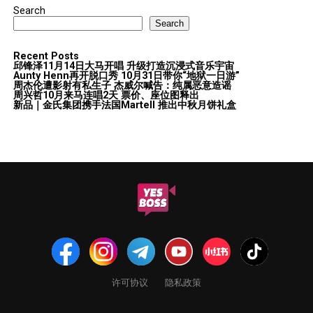
Search
Search
Recent Posts
邱锋泽11月14日大马开唱 升级打造沉浸式音乐宇宙
Aunty Henn再开脱口秀 10月31日带你“地狱一日游”
周杰伦遭影射有私生子 杰威尔喊告：纯属恶意造谣
周兴哲10月来马连唱2天 票价、座位图释出
新品｜金氏集团携手法国Martell 推出中秋月饼礼盒
许可协议
隐私政策