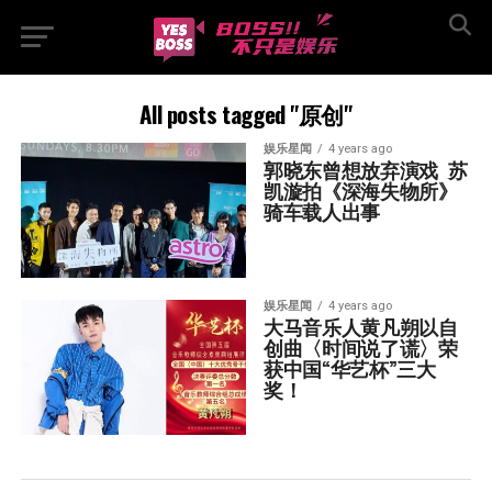
All posts tagged "原创"
娱乐星闻
4 years ago
郭晓东曾想放弃演戏  苏
凯漩拍《深海失物所》
骑车载人出事
娱乐星闻
4 years ago
大马音乐人黄凡朔以自
创曲〈时间说了谎〉荣
获中国“华艺杯”三大
奖！