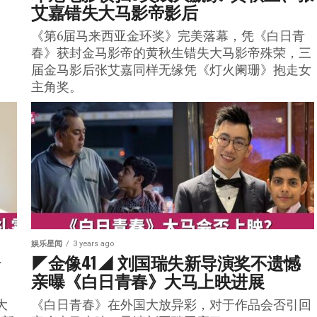
艾嘉错失大马影帝影后
《第6届马来西亚金环奖》完美落幕，凭《白日青
春》获封金马影帝的黄秋生错失大马影帝殊荣，三
届金马影后张艾嘉同样无缘凭《灯火阑珊》抱走女
主角奖。
娱乐星闻
3 years ago
分
◤金像41◢ 刘国瑞失新导演奖不遗憾  
亲曝《白日青春》大马上映进展
大
《白日青春》在外国大放异彩，对于作品会否引回