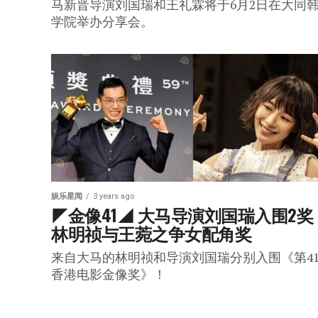
马新晋导演刘国瑞和王礼霖将于6月2日在大同
学院举办分享会。
娱乐星闻
3 years ago
◤金像41◢ 大马导演刘国瑞入围2奖 
林明祯与王菀之争女配角奖
来自大马的林明祯和导演刘国瑞分别入围《第4
香港电影金像奖》！