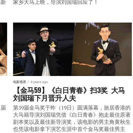
韩新
家乡大马上映，导演刘国瑞回应了！
电影视界
4 years ago
 
【金马59】《白日青春》扫3奖  大马
刘国瑞下月晋升人夫
1届
第59届金马奖于昨（19日）圆满落幕，旅居香港的
大马籍导演刘国瑞凭借《白日青春》抱走最佳原著
剧本奖以及最佳新导演奖，该电影的男主角黄秋生
也凭该电影拿下演艺生涯中首个金马奖最佳男主