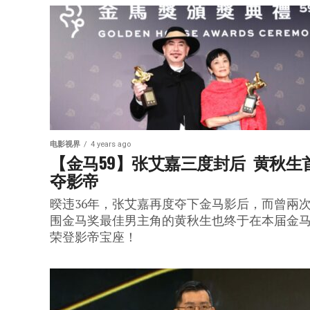
电影视界
4 years ago
【金马59】张艾嘉三度封后  黄秋生
夺影帝
暌违36年，张艾嘉再度夺下金马影后，而曾兩
围金马奖最佳男主角的黄秋生也终于在本届金
荣登影帝宝座！