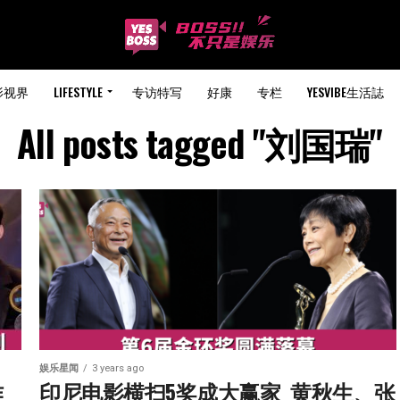
影视界
LIFESTYLE
专访特写
好康
专栏
YESVIBE生活誌
All posts tagged "刘国瑞"
娱乐星闻
3 years ago
作
印尼电影横扫5奖成大赢家  黄秋生、张