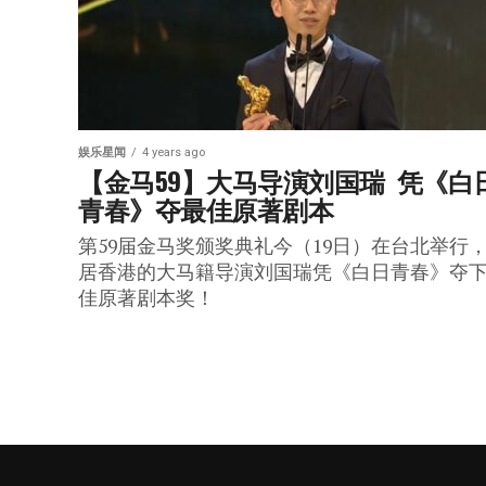
娱乐星闻
4 years ago
【金马59】大马导演刘国瑞  凭《白
青春》夺最佳原著剧本
第59届金马奖颁奖典礼今（19日）在台北举行
居香港的大马籍导演刘国瑞凭《白日青春》夺
佳原著剧本奖！