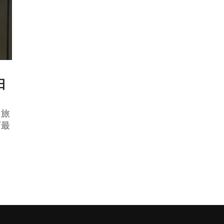
日
，旅
下最