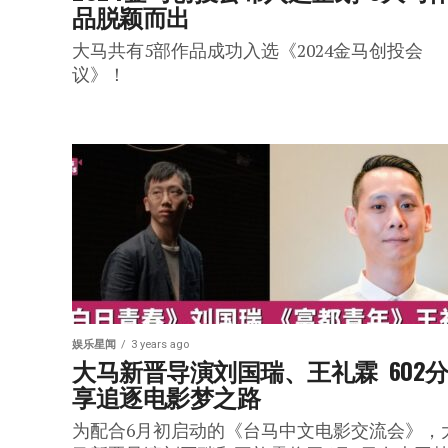
品脱颖而出
大马共有5部作品成功入选《2024金马创投会
议》！
娱乐星闻
3 years ago
大马新晋导演刘国瑞、王礼霖  602
享追逐电影梦之路
为配合6月初启动的《台马中文电影交流会》，