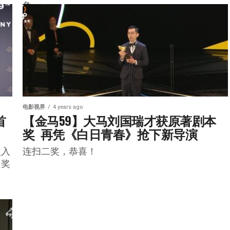
角。
电影视界
4 years ago
首
【金马59】大马刘国瑞才获原著剧本
奖  再凭《白日青春》抢下新导演
次入
连扫二奖，恭喜！
马奖