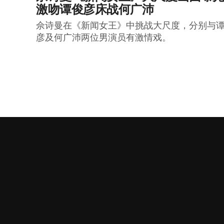
激吻谭俊彦床战何广沛
佘诗曼在《新闻女王》中挑战大尺度，分别与
彦及何广沛两位男演员有激情戏。