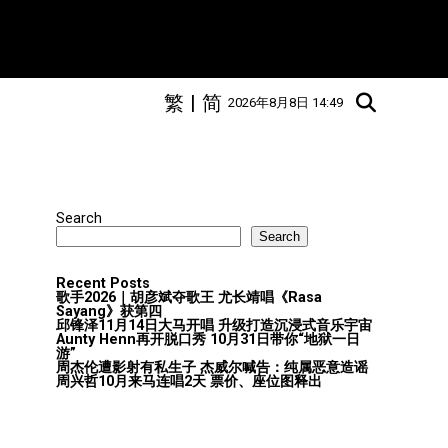
繁
|
简
2026年8月8日 14:49
Search
Search
Recent Posts
歌手2026｜胡彦斌夺歌王 尤长靖唱《Rasa
Sayang》获第四
邱锋泽11月14日大马开唱 升级打造沉浸式音乐宇宙
Aunty Henn再开脱口秀 10月31日带你“地狱一日
游”
周杰伦遭影射有私生子 杰威尔喊告：纯属恶意造谣
周兴哲10月来马连唱2天 票价、座位图释出