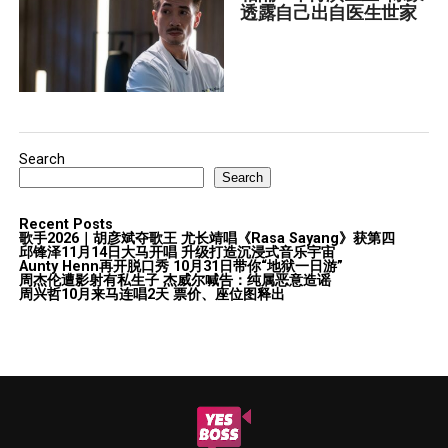
透露自己出自医生世家
Search
Search
Recent Posts
歌手2026｜胡彦斌夺歌王 尤长靖唱《Rasa Sayang》获第四
邱锋泽11月14日大马开唱 升级打造沉浸式音乐宇宙
Aunty Henn再开脱口秀 10月31日带你“地狱一日游”
周杰伦遭影射有私生子 杰威尔喊告：纯属恶意造谣
周兴哲10月来马连唱2天 票价、座位图释出