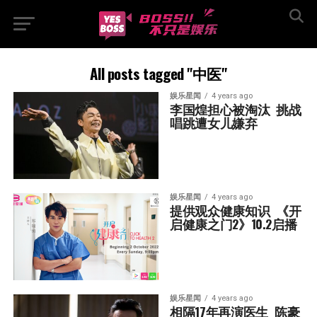
All posts tagged "中医"
娱乐星闻
4 years ago
李国煌担心被淘汰  挑战
唱跳遭女儿嫌弃
娱乐星闻
4 years ago
提供观众健康知识  《开
启健康之门2》10.2启播
娱乐星闻
4 years ago
相隔17年再演医生  陈豪