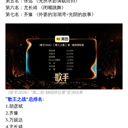
第五名：张远 《无所求必满载而归》
第六名：尤长靖 《闭嘴跳舞》
第七名：齐豫 《外婆的澎湖湾+光阴的故事》
《歌手2026》“第二轮·独唱排位赛“竞演结果
“歌王之战”总排名:
1.胡彦斌
2.齐豫
3.万妮达
4.尤长靖