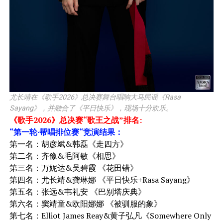
尤长靖在《歌手2026》总决赛舞台唱响大马民谣《Rasa
Sayang》，并融合了《平日快乐》，现场十分欢乐。
《歌手2026》总决赛“歌王之战”排名:
“第一轮·帮唱排位赛“竞演结果：
第一名：胡彦斌&韩磊《走四方》
第二名：齐豫&毛阿敏《相思》
第三名：万妮达&吴碧霞 《花田错》
第四名：尤长靖&龚琳娜 《平日快乐+Rasa Sayang》
第五名：张远&韦礼安 《巴别塔庆典》
第六名：窦靖童&欧阳娜娜 《被驯服的象》
第七名：Elliot James Reay&黄子弘凡《Somewhere Only