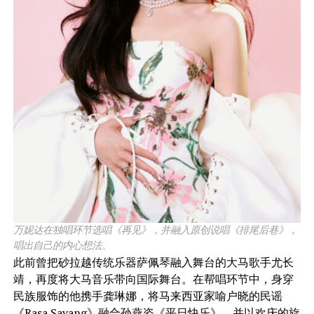
万妮达在独唱环节选唱《再见》，并融入原创说唱《排尾后巷》，
唱出自己的内心想法。
​此前曾把砂拉越传统乐器萨佩琴融入舞台的大马歌手尤长
靖，再度将大马音乐带向国际舞台。在帮唱环节中，身穿
民族服饰的他携手龚琳娜，将马来西亚家喻户晓的民谣
《Rasa Sayang》融合孙燕姿《平日快乐》，并以欢庆的旋