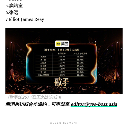
5.窦靖童
6.张远
7.Elliot James Reay
《歌手2026》“歌王之战”总排名
新闻采访或合作邀约，可电邮至
editor@yes-boss.asia
ADVERTISEMENT