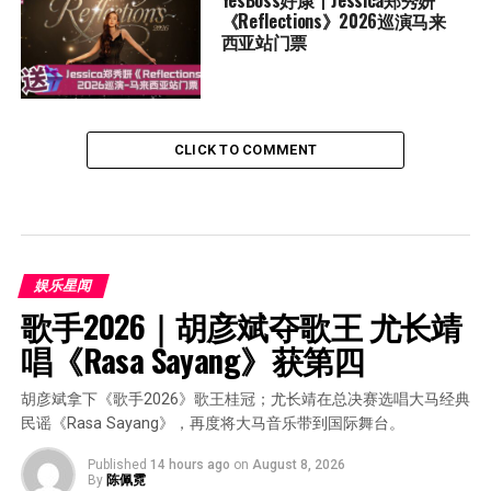
YesBoss好康丨Jessica郑秀妍
《Reflections》2026巡演马来
西亚站门票
CLICK TO COMMENT
娱乐星闻
歌手2026｜胡彦斌夺歌王 尤长靖
唱《Rasa Sayang》获第四
胡彦斌拿下《歌手2026》歌王桂冠；尤长靖在总决赛选唱大马经典
民谣《Rasa Sayang》，再度将大马音乐带到国际舞台。
Published
14 hours ago
on
August 8, 2026
By
陈佩霓