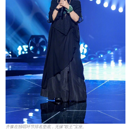
齐豫在独唱环节排名垫底，无缘“歌王”宝座。