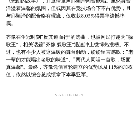
《光阴的故事》，并邀请童声邱颖泽同台献唱。虽然舞台
洋溢着温馨的氛围，但或因其在竞技场合下不占优势，且
与邱颖泽的配合略有瑕疵，仅收获8.03%得票率遗憾垫
底。
齐豫在争冠时刻“反其道而行”的选曲，也被网民打趣为“躲
歌王”，相关话题“齐豫 躲歌王”迅速冲上微博热搜榜。不
过，也有不少人被这温暖的舞台触动，纷纷留言感叹：“老
一辈的才能唱出老歌的味道”、“两代人同唱一首歌，场面
真温馨”。最终，齐豫凭借首轮建立的优势以及11%的加权
值，依然以综合总成绩拿下本季亚军。
ADVERTISEMENT