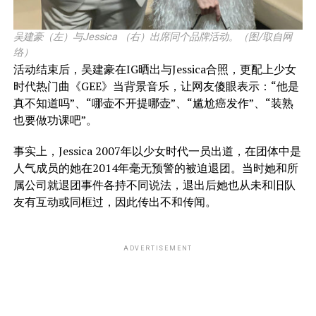
吴建豪（左）与Jessica （右）出席同个品牌活动。（图/取自网
络）
活动结束后，吴建豪在IG晒出与Jessica合照，更配上少女
时代热门曲《GEE》当背景音乐，让网友傻眼表示：“他是
真不知道吗”、“哪壶不开提哪壶”、“尴尬癌发作”、“装熟
也要做功课吧”。
事实上，Jessica 2007年以少女时代一员出道，在团体中是
人气成员的她在2014年毫无预警的被迫退团。当时她和所
属公司就退团事件各持不同说法，退出后她也从未和旧队
友有互动或同框过，因此传出不和传闻。
ADVERTISEMENT