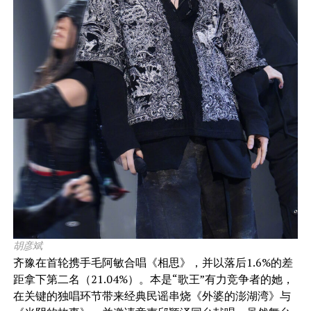
胡彦斌
齐豫在首轮携手毛阿敏合唱《相思》，并以落后1.6%的差
距拿下第二名（21.04%）。本是“歌王”有力竞争者的她，
在关键的独唱环节带来经典民谣串烧《外婆的澎湖湾》与