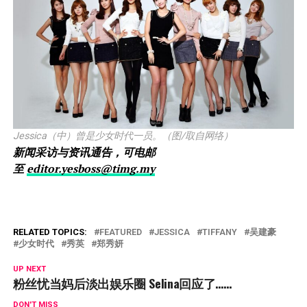
Jessica（中）曾是少女时代一员。（图/取自网络）
新闻采访与资讯通告，可电邮
至
editor.yesboss@timg.my
RELATED TOPICS:
FEATURED
JESSICA
TIFFANY
吴建豪
少女时代
秀英
郑秀妍
UP NEXT
粉丝忧当妈后淡出娱乐圈 Selina回应了……
DON'T MISS