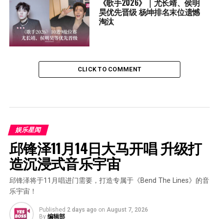
《歌手2026》｜尤长靖、侯明
昊优先晋级 杨坤排名末位遗憾
淘汰
CLICK TO COMMENT
娱乐星闻
邱锋泽11月14日大马开唱 升级打
造沉浸式音乐宇宙
邱锋泽将于11月唱进门需要，打造专属于《Bend The Lines》的音
乐宇宙！
Published
2 days ago
on
August 7, 2026
By
编辑部