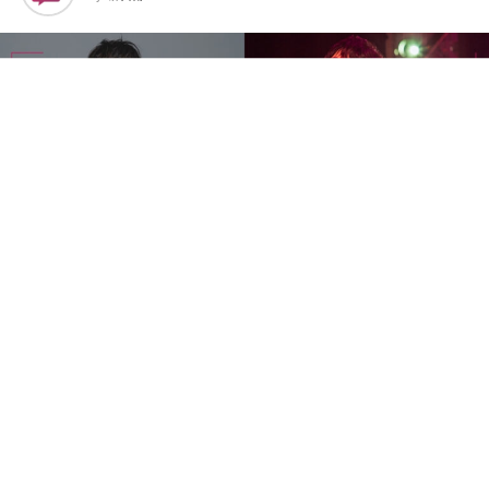
创作歌手邱锋泽将于2026年11月14日携《2026邱锋泽
Feng Ze Bend The Lines Concert》登陆Zepp Kuala
Lumpur，为马来西亚歌迷带来《Bend The Lines》巡回演
唱会。
继高雄站广获好评，以及8月台北站备受瞩目后，这套巡演