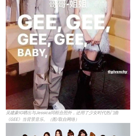
吴建豪IG晒出与Jessica同框合照外，还用了少女时代热门曲
《GEE》当背景音乐。（图/取自网络）