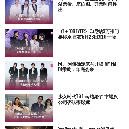
站票价、座位图、开票时间释
出
《F✦FOREVER》印尼站3万张门
票秒杀 宣布5月28日加开一场
F4、阿信确定来马开唱 MY FM
DJ秉昀：年底会来
少女时代Tiffany结婚了 卞耀汉
公司否认带球嫁