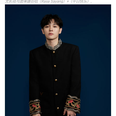
尤长靖与龚琳娜合唱《Rasa Sayang》+《平日快乐》。