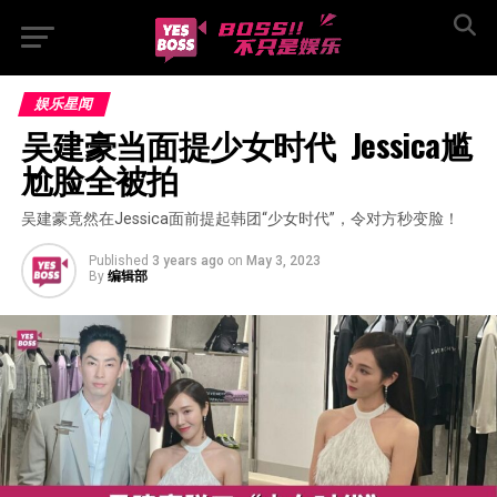
娱乐星闻
吴建豪当面提少女时代  Jessica尴
尬脸全被拍
吴建豪竟然在Jessica面前提起韩团“少女时代”，令对方秒变脸！
Published
3 years ago
on
May 3, 2023
By
编辑部