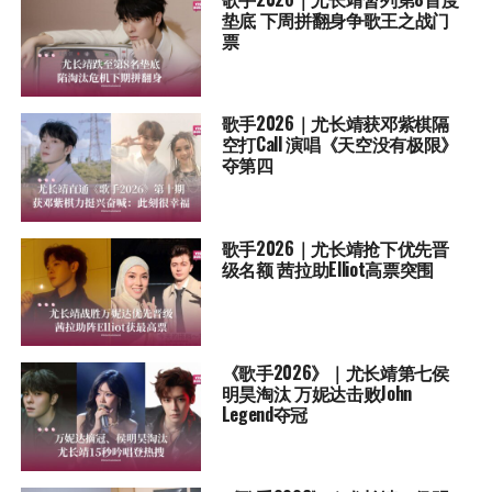
垫底 下周拼翻身争歌王之战门
票
歌手2026｜尤长靖获邓紫棋隔
空打Call 演唱《天空没有极限》
夺第四
歌手2026｜尤长靖抢下优先晋
级名额 茜拉助Elliot高票突围
《歌手2026》｜尤长靖第七侯
明昊淘汰 万妮达击败John
Legend夺冠