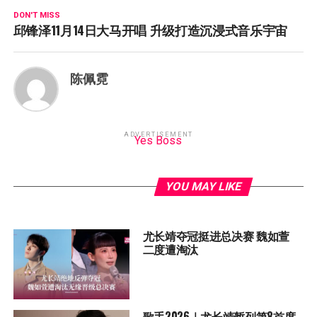
DON'T MISS
邱锋泽11月14日大马开唱 升级打造沉浸式音乐宇宙
陈佩霓
ADVERTISEMENT
Yes Boss
YOU MAY LIKE
尤长靖夺冠挺进总决赛 魏如萱
二度遭淘汰
歌手2026｜尤长靖暂列第8首度