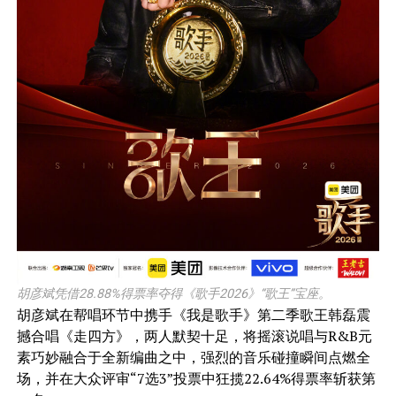
胡彦斌凭借28.88%得票率夺得《歌手2026》“歌王”宝座。
胡彦斌在帮唱环节中携手《我是歌手》第二季歌王韩磊震
撼合唱《走四方》，两人默契十足，将摇滚说唱与R&B元
素巧妙融合于全新编曲之中，强烈的音乐碰撞瞬间点燃全
场，并在大众评审“7选3”投票中狂揽22.64%得票率斩获第