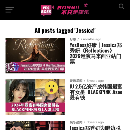
All posts tagged "Jessica"
好康
7 months ago
YesBoss好康丨Jessica郑
秀妍《Reflections》
2026巡演马来西亚站门
票
娱乐星闻
3 years ago
IU 2.5亿资产成韩国最富
有女星  BLACKPINK Jisoo
最有钱
娱乐星闻
3 years ago
Jessica郑秀妍边唱边脱