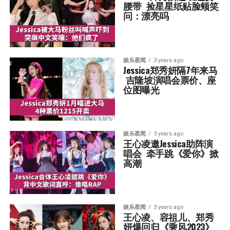
腰带  捡星星纸贴脸颊笑
问：漂亮吗
娱乐星闻
3 years ago
Jessica郑秀妍隔7年来马 
 吉隆坡演唱会票价、座
位图曝光
娱乐星闻
3 years ago
王心凌邀Jessica助阵演
唱会  牵手跳《爱你》掀
高潮
娱乐星闻
3 years ago
王心凌、容祖儿、郑秀
妍爆回归《乘风2023》  