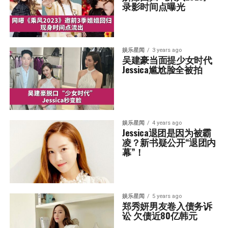
录影时间点曝光
娱乐星闻
3 years ago
吴建豪当面提少女时代  
Jessica尴尬脸全被拍
娱乐星闻
4 years ago
Jessica退团是因为被霸
凌？新书疑公开“退团内
幕”！
娱乐星闻
5 years ago
郑秀妍男友卷入债务诉
讼 欠债近80亿韩元