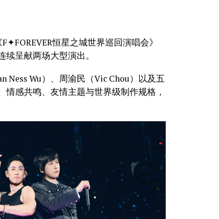
《F✦FOREVER恒星之城世界巡回演唱会》
ena连续呈献两场大型演出。
 Ness Wu）、周渝⺠（Vic Chou）以及五
怀、情感共鸣、友情主题与世界级制作规格，