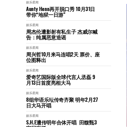
娱乐星闻
Aunty Henn再开脱口秀 10月31日
带你“地狱一日游”
娱乐星闻
周杰伦遭影射有私生子 杰威尔喊
告：纯属恶意造谣
娱乐星闻
周兴哲10月来马连唱2天 票价、座
位图释出
娱乐星闻
爱奇艺国际版全球代言人丞磊 9
月13日首度亮相大马
娱乐星闻
8组华语乐坛传奇⻬聚 明年2月27
日大马开唱
娱乐星闻
S.H.E遭传明年合体开唱 田馥甄3