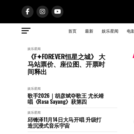
首页
最新
娱乐星闻
电
娱乐星闻
《F✦FOREVER恒星之城》 大
马站票价、座位图、开票时
间释出
娱乐星闻
歌手2026｜胡彦斌夺歌王 尤长靖
唱《Rasa Sayang》获第四
娱乐星闻
邱锋泽11月14日大马开唱 升级打
造沉浸式音乐宇宙