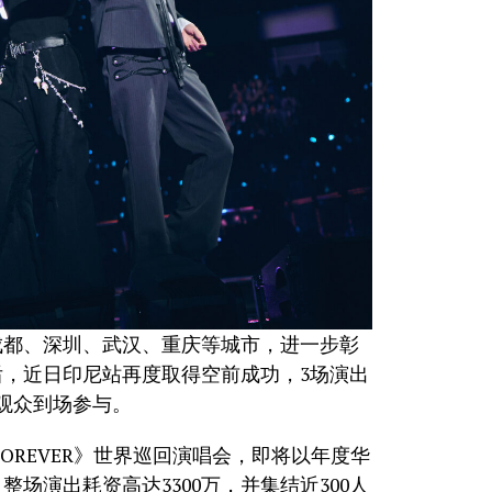
成都、深圳、武汉、重庆等城市，进一步彰
，近日印尼站再度取得空前成功，3场演出
名观众到场参与。
献的《F✦FOREVER》世界巡回演唱会，即将以年度华
场演出耗资高达3300万，并集结近300人