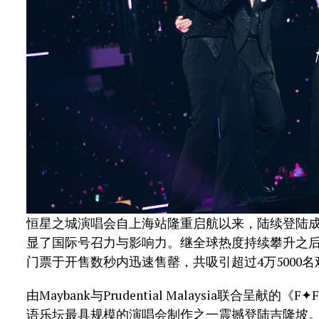
恒星之城演唱会自上海站隆重启航以来，陆续登陆
显了国际号召力与影响力。继全球热度持续攀升之后
门票于开售数秒内迅速售罄，共吸引超过4万5000
由Maybank与Prudential Malaysia联合呈
语乐坛最具规模的演唱会制作之一震撼登陆吉隆坡。整