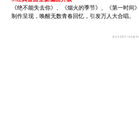
《绝不能失去你》、《烟火的季节》、《第一时间
制作呈现，唤醒无数⻘春回忆，引发万人大合唱。
ADVERTISEME