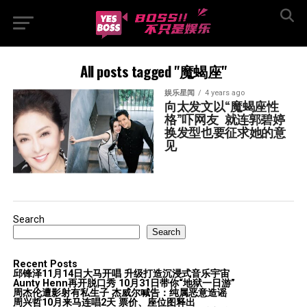
All posts tagged "魔蝎座"
娱乐星闻
4 years ago
向太发文以“魔蝎座性
格”吓网友  就连郭碧婷
换发型也要征求她的意
见
Search
Search
Recent Posts
邱锋泽11月14日大马开唱 升级打造沉浸式音乐宇宙
Aunty Henn再开脱口秀 10月31日带你“地狱一日游”
周杰伦遭影射有私生子 杰威尔喊告：纯属恶意造谣
周兴哲10月来马连唱2天 票价、座位图释出