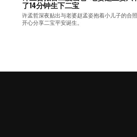
了14分钟生下二宝
许孟哲深夜贴出与老婆赵孟姿抱着小儿子的合
开心分享二宝平安诞生。