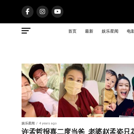
首页
最新
娱乐星闻
电
娱乐星闻
4 years ago
许孟哲报喜二度当爸  老婆赵孟姿只