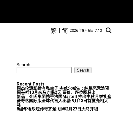
繁
|
简
2026年8月6日 7:10
Search
Search
Recent Posts
周杰伦遭影射有私生子 杰威尔喊告：纯属恶意造谣
周兴哲10月来马连唱2天 票价、座位图释出
新品｜金氏集团携手法国Martell 推出中秋月饼礼盒
爱奇艺国际版全球代言人丞磊 9月13日首度亮相大
马
8组华语乐坛传奇⻬聚 明年2月27日大马开唱