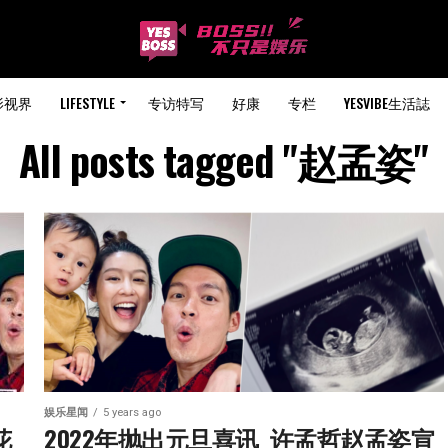
影视界
LIFESTYLE
专访特写
好康
专栏
YESVIBE生活誌
All posts tagged "赵孟姿"
娱乐星闻
5 years ago
花
2022年抛出元旦喜讯  许孟哲赵孟姿宣