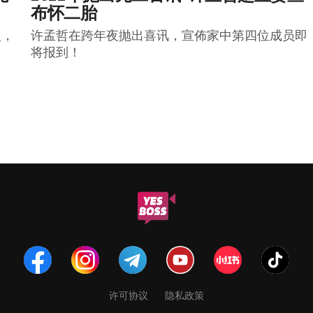
布怀二胎
照，
许孟哲在跨年夜抛出喜讯，宣佈家中第四位成员即
将报到！
许可协议
隐私政策