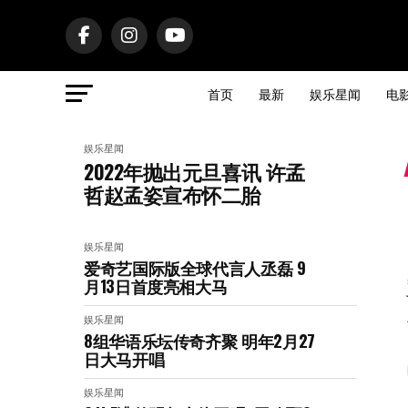
首页
最新
娱乐星闻
电
娱乐星闻
2022年抛出元旦喜讯 许孟
哲赵孟姿宣布怀二胎
娱乐星闻
爱奇艺国际版全球代言人丞磊 9
月13日首度亮相大马
娱乐星闻
8组华语乐坛传奇⻬聚 明年2月27
日大马开唱
娱乐星闻