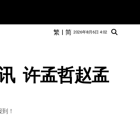
繁
|
简
2026年8月6日 4:02
讯  许孟哲赵孟
报到！