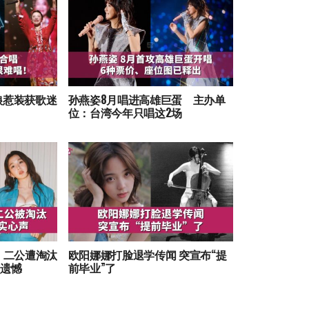
娘惹装获歌迷
孙燕姿8月唱进高雄巨蛋 主办单
位：台湾今年只唱这2场
》二公遭淘汰
欧阳娜娜打脸退学传闻 突宣布“提
点遗憾
前毕业”了