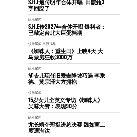
S.H.E遭传明年合体开唱 田馥甄3
字回应了
娱乐星闻
S.H.E传2027年合体开唱 爆料者：
已敲定台北大巨蛋档期
娱乐星闻
电影视界
《蜘蛛人：重生日》上映4天 大
马票房狂收3000万
娱乐星闻
胡杏儿现任旧爱吉隆坡巧遇 李乘
德、黄宗泽大方拥抱
娱乐星闻
15岁女儿全英文专访《蜘蛛人》
吴尊大赞：表现90分
娱乐星闻
尤长靖夺冠挺进总决赛 魏如萱二
度遭淘汰