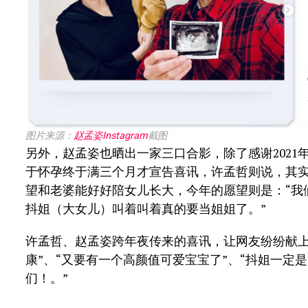
图片来源：
赵孟姿Instagram
截图
另外，赵孟姿也晒出一家三口合影，除了感谢202
于怀孕终于满三个月才宣告喜讯，许孟哲则说，其实
望和老婆能好好陪女儿长大，今年的愿望则是：“我
抖姐（大女儿）叫着叫着真的要当姐姐了。”
许孟哲、赵孟姿跨年夜传来的喜讯，让网友纷纷献上
康”、“又要有一个高颜值可爱宝宝了”、“抖姐一定
们！。”