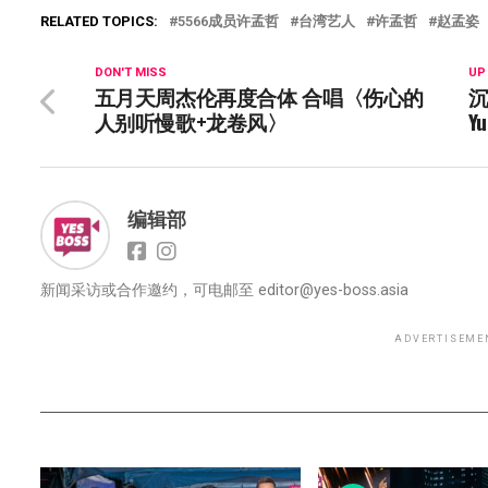
RELATED TOPICS:
5566成员许孟哲
台湾艺人
许孟哲
赵孟姿
DON'T MISS
UP
五月天周杰伦再度合体 合唱〈伤心的
沉
人别听慢歌+龙卷风〉
Y
编辑部
新闻采访或合作邀约，可电邮至
editor@yes-boss.asia
ADVERTISEME