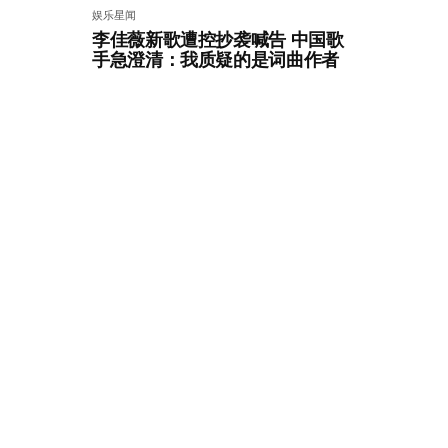
娱乐星闻
李佳薇新歌遭控抄袭喊告 中国歌
手急澄清：我质疑的是词曲作者