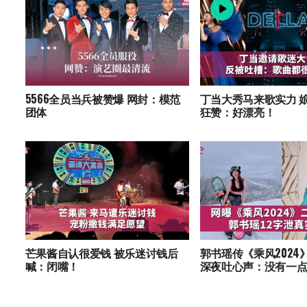
5566全员当兵被赞爆 网封：模范
丁当大秀马来歌实力 
团体
狂赞：好漂亮！
芒果酱自认很爱钱 被乐迷讨钱后
郭书瑶传《乘风2024
喊：闭嘴！
深夜吐心声：没有一