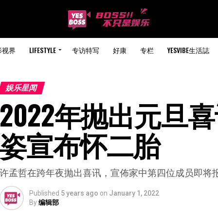
影视界
LIFESTYLE
专访特写
好康
专栏
YESVIBE生活誌
娱乐星闻
2022年抛出元旦喜
姿宣布怀二胎
许孟哲在跨年夜抛出喜讯，宣佈家中第四位成员即将
Published
5 years ago
on
January 1, 2022
By
编辑部