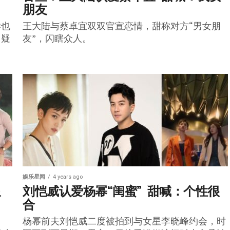
朋友
样也
王大陆与蔡卓宜双双官宣恋情，甜称对方“男女朋
，疑
友”，闪瞎众人。
。
娱乐星闻
4 years ago
星
刘恺威认爱杨幂“闺蜜”  甜喊：个性很
合
杨幂前夫刘恺威二度被拍到与女星李晓峰约会，时