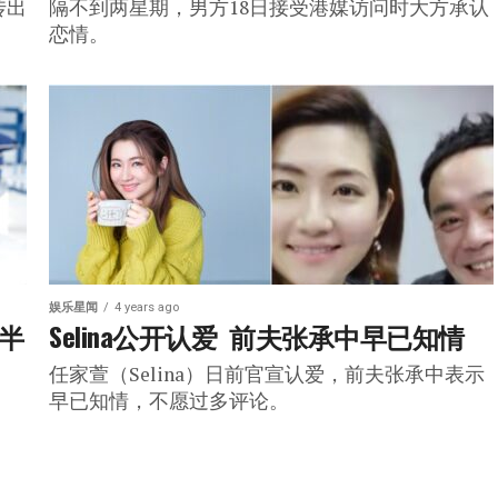
传出
隔不到两星期，男方18日接受港媒访问时大方承认
恋情。
娱乐星闻
4 years ago
往半
Selina公开认爱  前夫张承中早已知情
任家萱（Selina）日前官宣认爱，前夫张承中表示
早已知情，不愿过多评论。