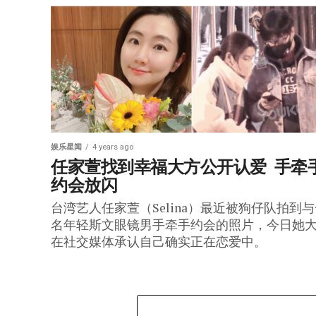
娱乐星闻
4 years ago
任家萱找到幸福大方公开认爱  手牵
约会放闪
台湾艺人任家萱（Selina）最近被狗仔队拍到
名年轻斯文眼镜男手牵手约会的照片，今日她
在社交媒体承认自己确实正在恋爱中。