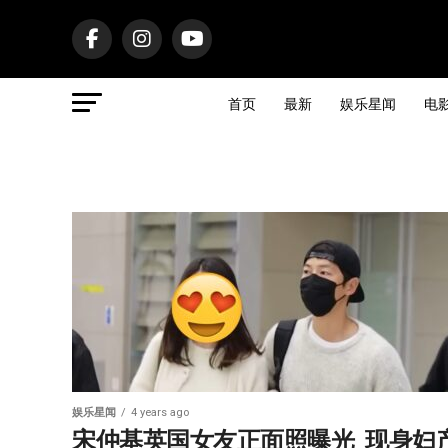
首页
最新
娱乐星闻
电
娱乐星闻
4 years ago
宋仲基英国女友正面照曝光  现身妇