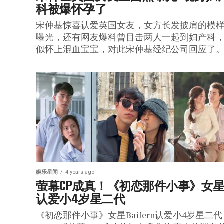
科被爆怀孕了
宋仲基惊喜认爱英国女友，女方长发披肩的模
曝光，还有网友爆料曾目击两人一起到妇产科
似怀上混血宝宝，对此宋仲基经纪公司回应了
娱乐星闻
4 years ago
萤幕CP成真！《初恋那件小事》女
认爱小4岁星二代
《初恋那件小事》女星Baifern认爱小4岁星二代