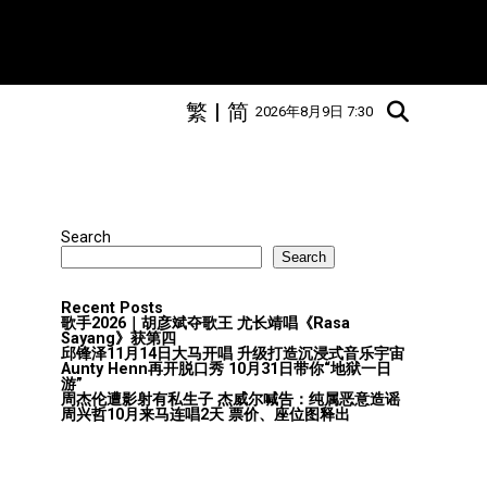
繁
|
简
2026年8月9日 7:30
Search
Search
Recent Posts
歌手2026｜胡彦斌夺歌王 尤长靖唱《Rasa
Sayang》获第四
邱锋泽11月14日大马开唱 升级打造沉浸式音乐宇宙
Aunty Henn再开脱口秀 10月31日带你“地狱一日
游”
周杰伦遭影射有私生子 杰威尔喊告：纯属恶意造谣
周兴哲10月来马连唱2天 票价、座位图释出