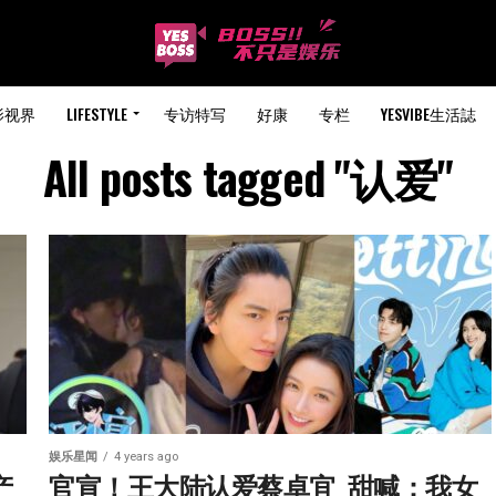
影视界
LIFESTYLE
专访特写
好康
专栏
YESVIBE生活誌
All posts tagged "认爱"
娱乐星闻
4 years ago
产
官宣！王大陆认爱蔡卓宜  甜喊：我女