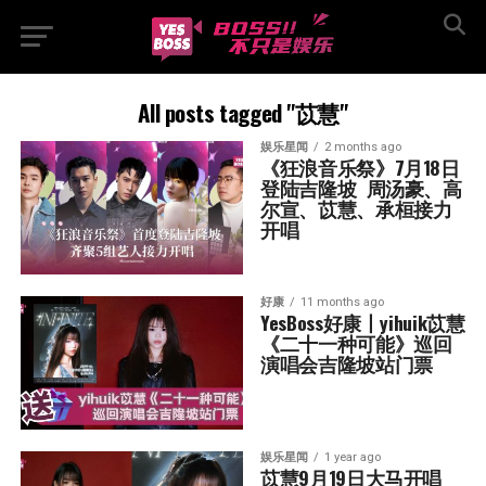
All posts tagged "苡慧"
娱乐星闻
2 months ago
《狂浪音乐祭》7月18日
登陆吉隆坡  周汤豪、高
尔宣、苡慧、承桓接力
开唱
好康
11 months ago
YesBoss好康丨yihuik苡慧
《二十一种可能》巡回
演唱会吉隆坡站门票
娱乐星闻
1 year ago
苡慧9月19日大马开唱  