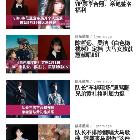
VIP票享合照、亲笔签名
福利
娱乐星闻
2 years ago
陈哲远、梁洁《白色橄
榄树》定档  大马女孩苡
慧献唱OST
娱乐星闻
3 years ago
队长“车祸现场”遭骂翻  
兄弟黄礼格叫屈力挺
娱乐星闻
3 years ago
队长不排除翻唱大马歌
曲  透露来马想做“这件