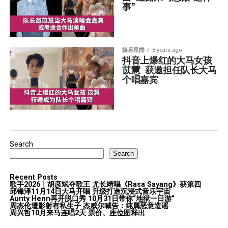
事”
娱乐星闻
3 years ago
抖音上爆红的大马女孩
苡慧  获邀担任队长大马
个唱嘉宾
Search
Search
Recent Posts
歌手2026｜胡彦斌夺歌王 尤长靖唱《Rasa Sayang》获第四
邱锋泽11月14日大马开唱 升级打造沉浸式音乐宇宙
Aunty Henn再开脱口秀 10月31日带你“地狱一日游”
周杰伦遭影射有私生子 杰威尔喊告：纯属恶意造谣
周兴哲10月来马连唱2天 票价、座位图释出