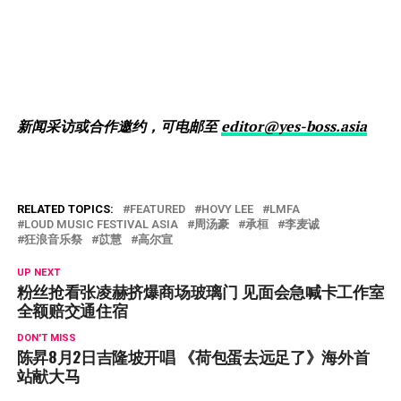
新闻采访或合作邀约，可电邮至
editor@yes-boss.asia
RELATED TOPICS:
FEATURED
HOVY LEE
LMFA
LOUD MUSIC FESTIVAL ASIA
周汤豪
承桓
李麦诚
狂浪音乐祭
苡慧
高尔宣
UP NEXT
粉丝抢看张凌赫挤爆商场玻璃门 见面会急喊卡工作室
全额赔交通住宿
DON'T MISS
陈昇8月2日吉隆坡开唱 《荷包蛋去远足了》海外首
站献大马