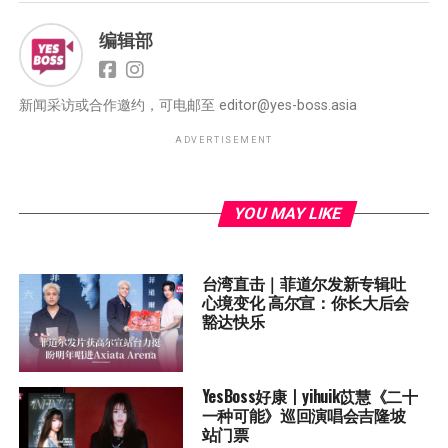
编辑部
新闻采访或合作邀约，可电邮至
editor@yes-boss.asia
ADVERTISEMENT
YOU MAY LIKE
台湾直击｜菲道尔发新专辑吐
心境变化 高尔宣：你长大后会
豁达快乐
YesBoss好康丨yihuik苡慧《二十
一种可能》巡回演唱会吉隆坡
站门票