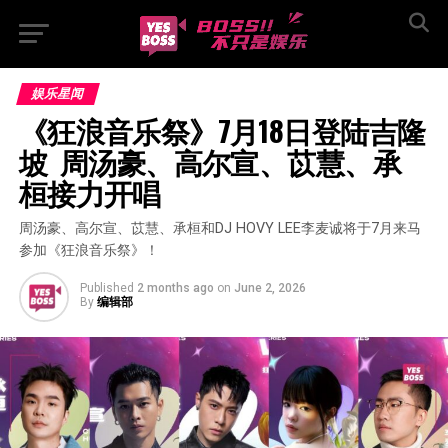
娱乐星闻
《狂浪音乐祭》7月18日登陆吉隆
坡  周汤豪、高尔宣、苡慧、承
桓接力开唱
周汤豪、高尔宣、苡慧、承桓和DJ HOVY LEE李麦诚将于7月来马
参加《狂浪音乐祭》！
Published
2 months ago
on
June 2, 2026
By
编辑部