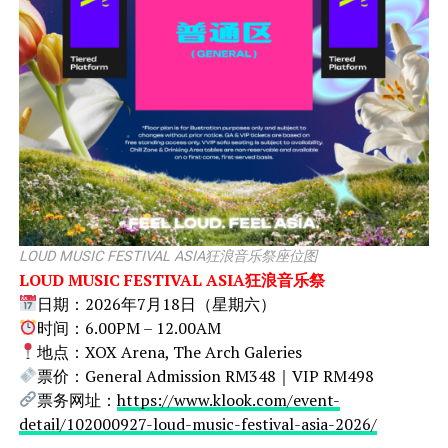
LOUD MUSIC FESTIVAL ASIA狂浪音乐祭座位图
LOUD MUSIC FESTIVAL ASIA狂浪音乐祭
日期：2026年7月18日（星期六）
时间：6.00PM – 12.00AM
地点：XOX Arena, The Arch Galeries
票价：General Admission RM348｜VIP RM498
票务网址：
https://www.klook.com/event-
detail/102000927-loud-music-festival-asia-2026/