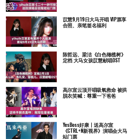
苡慧9月19日大马开唱 VIP票享
合照、亲笔签名福利
陈哲远、梁洁《白色橄榄树》
定档 大马女孩苡慧献唱OST
高尔宣云顶开唱吸氧救命 被拱
脱衣笑喊：尊重一下爸爸
YesBoss好康丨送高尔宣
《CTRL+N新视界》演唱会大马
站门票