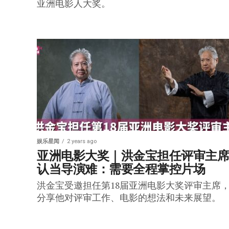
亚洲电影人大奖。
娱乐星闻
2 years ago
亚洲电影大奖｜洪金宝担任评审主席 
认当导演难：需要全程掌控片场
洪金宝受邀担任第18届亚洲电影大奖评审主席
分享他对评审工作、电影的想法和未来展望。