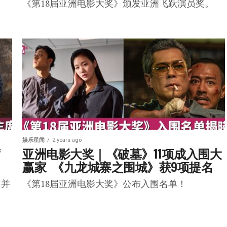
《第18届亚洲电影大奖》颁发亚洲飞跃演员奖。
娱乐星闻
2 years ago
 
亚洲电影大奖｜《破墓》11项成入围大
赢家  《九龙城寨之围城》获9项提名
，并
《第18届亚洲电影大奖》公布入围名单！