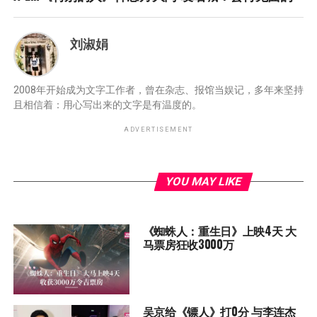
刘淑娟
2008年开始成为文字工作者，曾在杂志、报馆当娱记，多年来坚持
且相信着：用心写出来的文字是有温度的。
ADVERTISEMENT
YOU MAY LIKE
《蜘蛛人：重生日》上映4天 大
马票房狂收3000万
吴京给《镖人》打0分 与李连杰