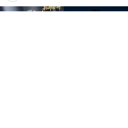
中国音乐竞技节目《歌手2026》于7日迎来备受瞩目的总
决赛“歌王之战”，本场赛制共分为“帮唱排位赛”和“独唱排
位赛”，并综合两轮成绩和月度赛赢得的加权值，选出本季
歌王。最终，胡彦斌以加权后28.88%总得票率，斩获本
季“歌王”桂冠；齐豫以15.98%得票率锁定亚军；万妮达以
15.14%摘得季军，而大马歌手尤长靖则以第四名14.65%得