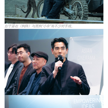
彭于晏在《狗阵》与黑狗“小辛”有不少对手戏。