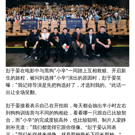
彭于晏在电影中与黑狗“小辛”一同踏上互相救赎、开启新
生的旅程，被问到选择“小辛”演出的原因时，彭于晏笑
曝：“我记得导演是先把狗选好了，才选到我的。”此话一
出让全场笑翻。
彭于晏接着表示自己在开拍前，每天都会抽出半小时左右
到狗狗训练营与不同的狗相处，看看哪一只跟自己比较契
合，而“小辛”的完成度较高外，也比较聪明。制片人梁静
则补充道：“我们都觉得它跟你很像。”彭于晏认同表
示：“我们长得越来越像，就是那种脸长下巴长那种。”