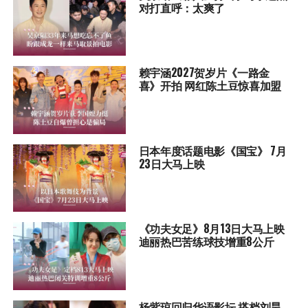
对打直呼：太爽了
赖宇涵2027贺岁片《一路金
喜》开拍 网红陈土豆惊喜加盟
日本年度话题电影《国宝》 7月
23日大马上映
《功夫女足》8月13日大马上映
迪丽热巴苦练球技增重8公斤
杨紫琼回归华语影坛 搭档刘昊