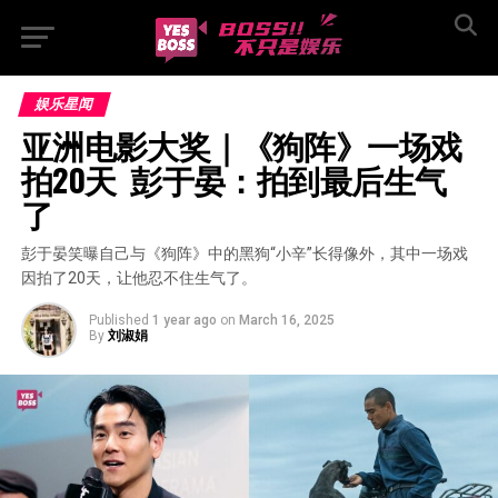
娱乐星闻
亚洲电影大奖｜《狗阵》一场戏
拍20天  彭于晏：拍到最后生气
了
彭于晏笑曝自己与《狗阵》中的黑狗“小辛”长得像外，其中一场戏
因拍了20天，让他忍不住生气了。
Published
1 year ago
on
March 16, 2025
By
刘淑娟