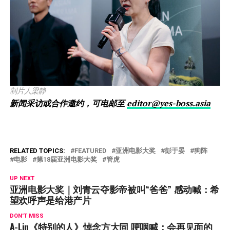
制片人梁静
新闻采访或合作邀约，可电邮至
editor@yes-boss.asia
RELATED TOPICS:
FEATURED
亚洲电影大奖
彭于晏
狗阵
电影
第18届亚洲电影大奖
管虎
UP NEXT
亚洲电影大奖｜刘青云夺影帝被叫“爸爸” 感动喊：希
望欢呼声是给港产片
DON'T MISS
A-Lin《特别的人》悼念方大同 哽咽喊：会再见面的