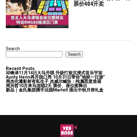
票价404开卖
Search
Search
Recent Posts
邱锋泽11月14日大马开唱 升级打造沉浸式音乐宇宙
Aunty Henn再开脱口秀 10月31日带你“地狱一日游”
周杰伦遭影射有私生子 杰威尔喊告：纯属恶意造谣
周兴哲10月来马连唱2天 票价、座位图释出
新品｜金氏集团携手法国Martell 推出中秋月饼礼盒