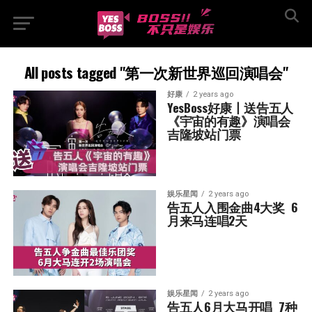
All posts tagged "第一次新世界巡回演唱会"
好康
2 years ago
YesBoss好康丨送告五人
《宇宙的有趣》演唱会
吉隆坡站门票
娱乐星闻
2 years ago
告五人入围金曲4大奖  6
月来马连唱2天
娱乐星闻
2 years ago
告五人6月大马开唱  7种