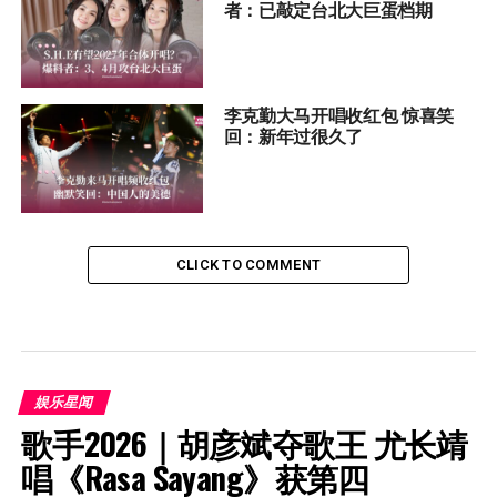
者：已敲定台北大巨蛋档期
李克勤大马开唱收红包 惊喜笑
回：新年过很久了
CLICK TO COMMENT
娱乐星闻
歌手2026｜胡彦斌夺歌王 尤长靖
唱《Rasa Sayang》获第四