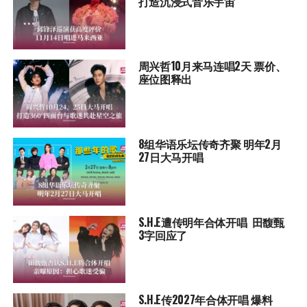
打造沉浸式音乐宇宙
周兴哲10月来马连唱2天 票价、
座位图释出
8组华语乐坛传奇⻬聚 明年2月
27日大马开唱
S.H.E遭传明年合体开唱 田馥甄
3字回应了
S.H.E传2027年合体开唱 爆料