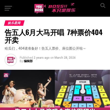
娱乐星闻
告五人6月大马开唱  7种票价404
开卖
哈瓜们，404请准备好！告五人票价、座位图公开啦～
Published
2 years ago
on
March 28, 2024
By
编辑部