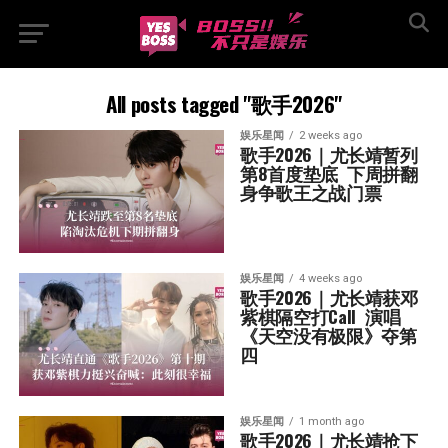
All posts tagged "歌手2026"
娱乐星闻
2 weeks ago
歌手2026｜尤长靖暂列
第8首度垫底  下周拼翻
身争歌王之战门票
娱乐星闻
4 weeks ago
歌手2026｜尤长靖获邓
紫棋隔空打Call  演唱
《天空没有极限》夺第
四
娱乐星闻
1 month ago
歌手2026｜尤长靖抢下