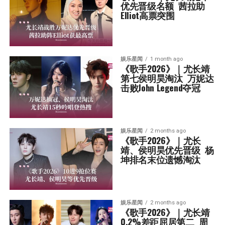
优先晋级名额  茜拉助
Elliot高票突围
娱乐星闻
1 month ago
《歌手2026》｜尤长靖
第七侯明昊淘汰  万妮达
击败John Legend夺冠
娱乐星闻
2 months ago
《歌手2026》｜尤长
靖、侯明昊优先晋级  杨
坤排名末位遗憾淘汰
娱乐星闻
2 months ago
《歌手2026》｜尤长靖
0.2%差距屈居第二  周