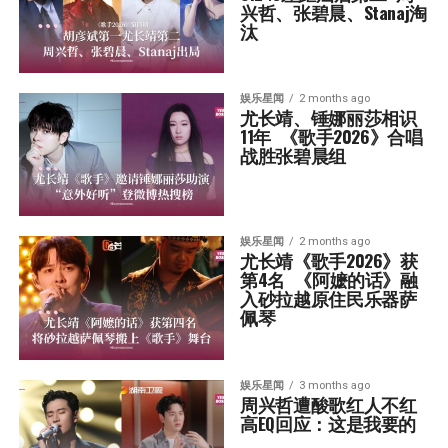
兴哲、张碧晨、Stanaj淘
汰
娱乐星闻
2 months ago
尤长靖、锤娜丽莎相识
11年  《歌手2026》合唱
战胜张碧晨组
娱乐星闻
2 months ago
尤长靖《歌手2026》获
第4名  《阿嬷的话》融
入砂拉越原住民乐器萨
佩琴
娱乐星闻
3 months ago
周兴哲遭酸歌红人不红  
高EQ回应：这是我要的