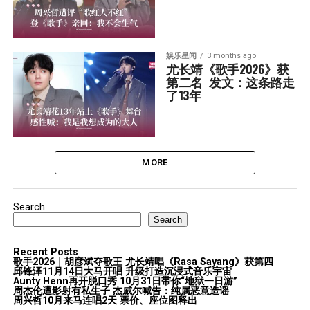
娱乐星闻
3 months ago
尤长靖《歌手2026》获
第二名  发文：这条路走
了13年
MORE
Search
Search
Recent Posts
歌手2026｜胡彦斌夺歌王 尤长靖唱《Rasa Sayang》获第四
邱锋泽11月14日大马开唱 升级打造沉浸式音乐宇宙
Aunty Henn再开脱口秀 10月31日带你“地狱一日游”
周杰伦遭影射有私生子 杰威尔喊告：纯属恶意造谣
周兴哲10月来马连唱2天 票价、座位图释出