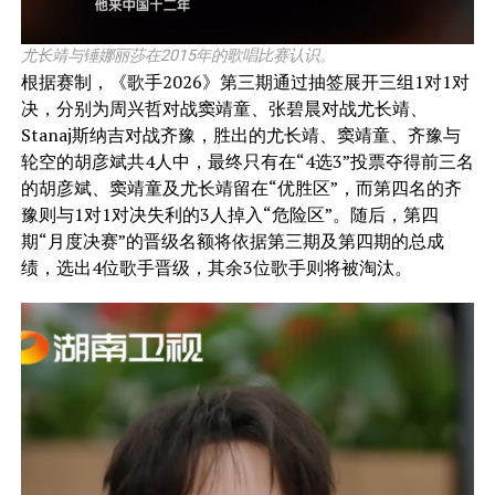
尤长靖与锤娜丽莎在2015年的歌唱比赛认识。
根据赛制，《歌手2026》第三期通过抽签展开三组1对1对
决，分别为周兴哲对战窦靖童、张碧晨对战尤长靖、
Stanaj斯纳吉对战齐豫，胜出的尤长靖、窦靖童、齐豫与
轮空的胡彦斌共4人中，最终只有在“4选3”投票夺得前三名
的胡彦斌、窦靖童及尤长靖留在“优胜区”，而第四名的齐
豫则与1对1对决失利的3人掉入“危险区”。随后，第四
期“月度决赛”的晋级名额将依据第三期及第四期的总成
绩，选出4位歌手晋级，其余3位歌手则将被淘汰。