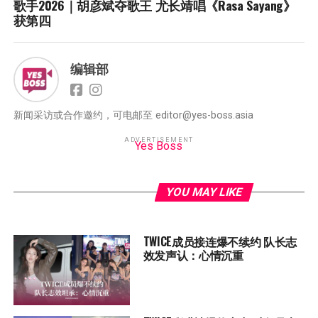
歌手2026｜胡彦斌夺歌王 尤长靖唱《Rasa Sayang》
获第四
编辑部
新闻采访或合作邀约，可电邮至 editor@yes-boss.asia
ADVERTISEMENT
Yes Boss
YOU MAY LIKE
TWICE成员接连爆不续约 队长志
效发声认：心情沉重