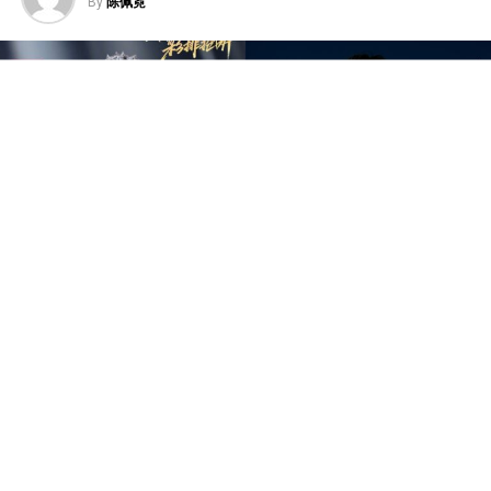
By
陈佩霓
中国音乐竞技节目《歌手2026》于7日迎来备受瞩目的总
决赛“歌王之战”，本场赛制共分为“帮唱排位赛”和“独唱排
位赛”，并综合两轮成绩和月度赛赢得的加权值，选出本季
歌王。最终，胡彦斌以加权后28.88%总得票率，斩获本
季“歌王”桂冠；齐豫以15.98%得票率锁定亚军；万妮达以
15.14%摘得季军，而大马歌手尤长靖则以第四名14.65%得