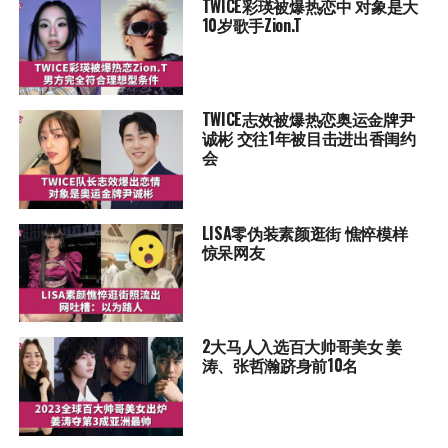
TWICE彩瑛被爆热恋中 对象是大
10岁歌手Zion.T
TWICE志效被爆热恋奥运金牌尹
诚彬 交往1年被目击进出香闺约
会
LISA零伪装素颜逛街 憔悴模样
惊呆网友
2大马人入选百大帅哥美女 姜
涛、张哲瀚跻身前10名