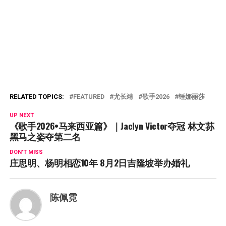
RELATED TOPICS:
FEATURED
尤长靖
歌手2026
锤娜丽莎
UP NEXT
《歌手2026•马来西亚篇》｜Jaclyn Victor夺冠 林文荪
黑马之姿夺第二名
DON'T MISS
庄思明、杨明相恋10年 8月2日吉隆坡举办婚礼
陈佩霓