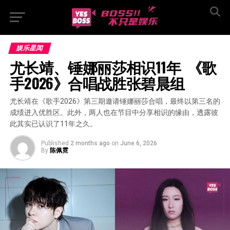
娱乐星闻
尤长靖、锤娜丽莎相识11年  《歌
手2026》合唱战胜张碧晨组
尤长靖在《歌手2026》第三期邀请锤娜丽莎合唱，最终以第三名的
成绩进入优胜区。此外，两人也在节目中分享相识的缘由，透露彼
此其实已认识了11年之久。
Published
2 months ago
on
June 6, 2026
By
陈佩霓