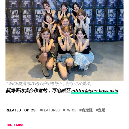
TWICE成员与JYP娱乐续约与否，持续引发关注。
新闻采访或合作邀约，可电邮至
editor@yes-boss.asia
RELATED TOPICS:
FEATURED
TWICE
俞定延
定延
DON'T MISS