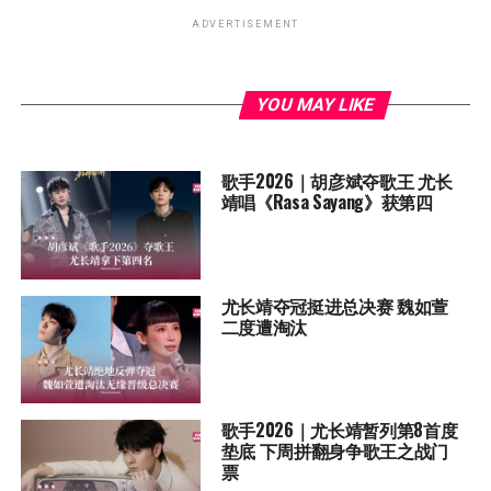
ADVERTISEMENT
YOU MAY LIKE
歌手2026｜胡彦斌夺歌王 尤长
靖唱《Rasa Sayang》获第四
尤长靖夺冠挺进总决赛 魏如萱
二度遭淘汰
歌手2026｜尤长靖暂列第8首度
垫底 下周拼翻身争歌王之战门
票