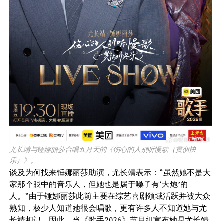
尤长靖与锤娜丽莎合唱五月天的《伤心的人别听慢歌（贯彻快
乐）》。
谈及为何找来锤娜丽莎助演，尤长靖表示：“虽然她不是大
家那个眼中的音乐人，但她也是属于嗓子有‘大炮’的
人。”由于锤娜丽莎此前主要在综艺喜剧领域活跃并被大众
熟知，极少人知道她很会唱歌，更有许多人不知道她与尤
长靖相识，因此，当《歌手2026》节目组宣布她是尤长靖