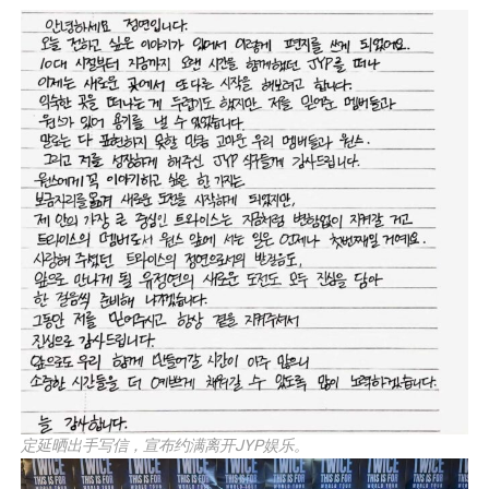
定延晒出手写信，宣布约满离开JYP娱乐。