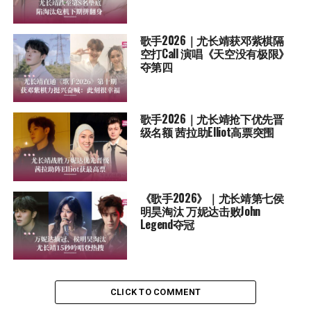
歌手2026｜尤长靖获邓紫棋隔
空打Call 演唱《天空没有极限》
夺第四
歌手2026｜尤长靖抢下优先晋
级名额 茜拉助Elliot高票突围
《歌手2026》｜尤长靖第七侯
明昊淘汰 万妮达击败John
Legend夺冠
CLICK TO COMMENT