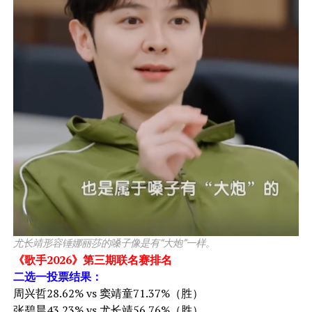
尤长靖形容锤娜丽莎的嗓子像是有“大炮”一样。
《歌手2026》第三期联名赛排名
二选一投票结果：
周兴哲28.62% vs 窦靖童71.37%（胜）
张碧晨43.23% vs 尤长靖56.76%（胜）