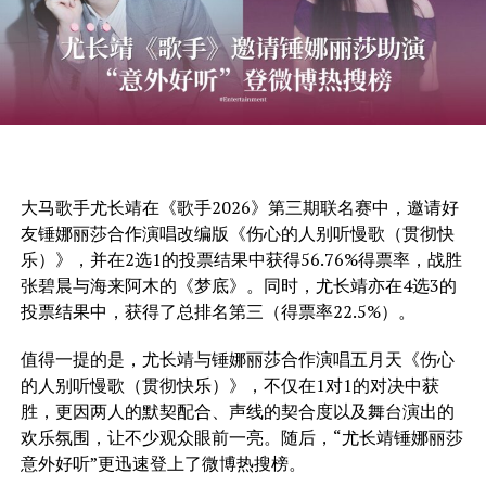
大马歌手尤长靖在《歌手2026》第三期联名赛中，邀请好
友锤娜丽莎合作演唱改编版《伤心的人别听慢歌（贯彻快
乐）》，并在2选1的投票结果中获得56.76%得票率，战胜
张碧晨与海来阿木的《梦底》。同时，尤长靖亦在4选3的
投票结果中，获得了总排名第三（得票率22.5%）。
值得一提的是，尤长靖与锤娜丽莎合作演唱五月天《伤心
的人别听慢歌（贯彻快乐）》，不仅在1对1的对决中获
胜，更因两人的默契配合、声线的契合度以及舞台演出的
欢乐氛围，让不少观众眼前一亮。随后，“尤长靖锤娜丽莎
意外好听”更迅速登上了微博热搜榜。